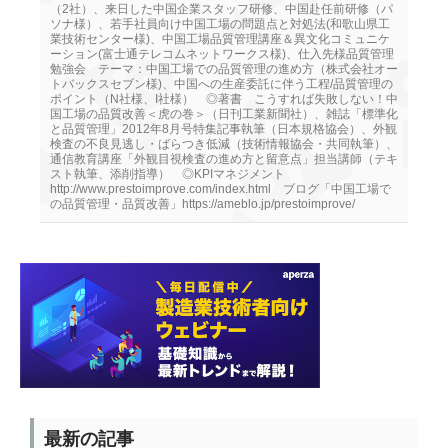
（2社）、来日した中国企業スタッフ研修、中国赴任前研修（パ
ソナ様）、若手社員向け中国工場の問題点と対処法(和歌山県工
業技術センター様)、中国工場品質管理講座＆異文化コミュニケ
ーション(富士通テレコムネットワークス様)、仕入先様品質管理
勉強会 テーマ：中国工場での品質管理の進め方（株式会社オー
トバックスセブン様)、中国への生産委託に伴う工程/品質管理の
ポイント（N社様、I社様） ◎著書 こうすれば失敗しない！中
国工場の品質改善＜虎の巻＞（日刊工業新聞社）、雑誌「標準化
と品質管理」2012年8月号特集記事執筆（日本規格協会）、外観
検査の不良見逃し・ばらつき低減（技術情報協会・共同執筆）、
通信教育講座「外観目視検査の進め方と留意点」担当講師（テキ
スト執筆、添削指導） ◎KPIマネジメント
http://www.prestoimprove.com/index.html ブログ「中国工場で
の品質管理・品質改善」https://ameblo.jp/prestoimprove/
最新の記事