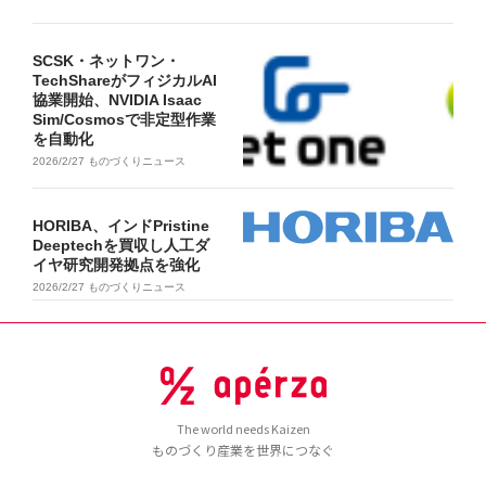
SCSK・ネットワン・
TechShareがフィジカルAI
協業開始、NVIDIA Isaac
Sim/Cosmosで非定型作業
を自動化
2026/2/27
ものづくりニュース
HORIBA、インドPristine
Deeptechを買収し人工ダ
イヤ研究開発拠点を強化
2026/2/27
ものづくりニュース
The world needs Kaizen
ものづくり産業を世界につなぐ