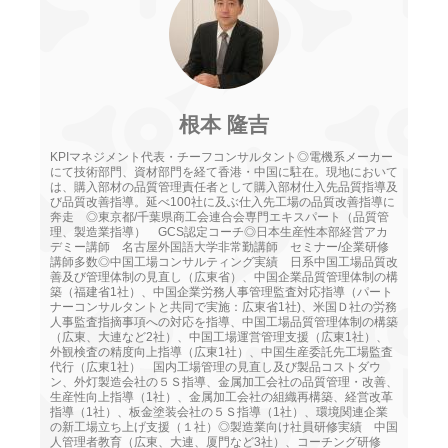
根本 隆吉
KPIマネジメント代表・チーフコンサルタント◎電機系メーカー
にて技術部門、資材部門を経て香港・中国に駐在。現地において
は、購入部材の品質管理責任者として購入部材仕入先品質指導及
び品質改善指導。延べ100社に及ぶ仕入先工場の品質改善指導に
奔走 ◎東京都/千葉県商工会連合会専門エキスパート（品質管
理、製造業指導） GCS認定コーチ◎日本生産性本部経営アカ
デミー講師 名古屋外国語大学非常勤講師 セミナー/企業研修
講師多数◎中国工場コンサルティング実績 日系中国工場品質改
善及び管理体制の見直し（広東省）、中国企業品質管理体制の構
築（福建省1社）、中国企業労務人事管理監査対応指導（パート
ナーコンサルタントと共同で実施：広東省1社)、米国Ｄ社の労務
人事監査指摘事項への対応を指導、中国工場品質管理体制の構築
（広東、大連など2社）、中国工場運営管理支援（広東1社）、
外観検査の精度向上指導（広東1社）、中国生産委託先工場監査
代行（広東1社） 国内工場管理の見直し及び製品コストダウ
ン、外灯製造会社の５Ｓ指導、金属加工会社の品質管理・改善、
生産性向上指導（1社）、金属加工会社の組織再構築、経営改革
指導（1社）、板金塗装会社の５Ｓ指導（1社）、環境関連企業
の新工場立ち上げ支援（１社）◎製造業向け社員研修実績 中国
人管理者教育（広東、大連、厦門など3社）、コーチング研修