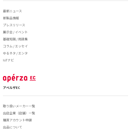
最新ニュース
新製品情報
プレスリリース
展示会 / イベント
基礎知識 / 用語集
コラム / エッセイ
ゆるネタ / エンタ
IoTナビ
アペルザEC
取り扱いメーカー一覧
出店企業（店舗）一覧
購買アカウント申請
出品について