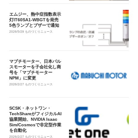
エムジー、熱中症指数表示
灯IT60SA1-WBGTを発売
5色ランプとブザーで通知
2026/5/29
ものづくりニュース
マブチモーター、日本パル
スモーターを子会社化し商
号を「マブチモーター
NPM」に変更
2026/2/27
ものづくりニュース
SCSK・ネットワン・
TechShareがフィジカルAI
協業開始、NVIDIA Isaac
Sim/Cosmosで非定型作業
を自動化
2026/2/27
ものづくりニュース