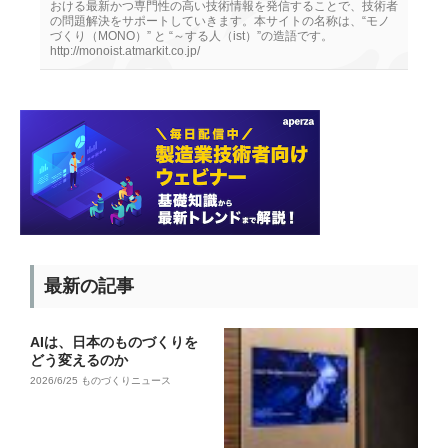
おける最新かつ専門性の高い技術情報を発信することで、技術者
の問題解決をサポートしていきます。本サイトの名称は、“モノ
づくり（MONO）” と “～する人（ist）”の造語です。
http://monoist.atmarkit.co.jp/
最新の記事
AIは、日本のものづくりを
どう変えるのか
2026/6/25
ものづくりニュース