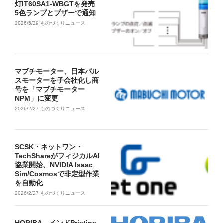
灯IT60SA1-WBGTを発売
5色ランプとブザーで通知
2026/5/29
ものづくりニュース
マブチモーター、日本パル
スモーターを子会社化し商
号を「マブチモーター
NPM」に変更
2026/2/27
ものづくりニュース
SCSK・ネットワン・
TechShareがフィジカルAI
協業開始、NVIDIA Isaac
Sim/Cosmosで非定型作業
を自動化
2026/2/27
ものづくりニュース
HORIBA、インドPristine