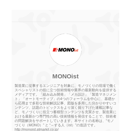
MONOist
製造業に従事するエンジニアを対象に、モノづくりの現場で働く
スペシャリストの役に立つ技術情報や業界の最新動向を提供する
メディアです。「組み込み開発」「メカ設計」「製造マネジメン
ト」「オートモーティブ」の4つのフォーラムを中心に、基礎か
ら応用まで多彩な技術解説記事、図版を多用した分かりやすいコ
ンテンツ、話題のトピックスをより深く掘り下げた連載記事な
ど、モノづくりに役立つ蓄積型コンテンツを充実させ、製造業に
おける最新かつ専門性の高い技術情報を発信することで、技術者
の問題解決をサポートしていきます。本サイトの名称は、“モノ
づくり（MONO）” と “～する人（ist）”の造語です。
http://monoist.atmarkit.co.jp/