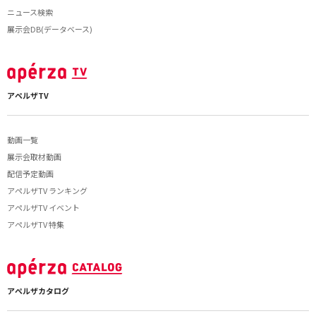
ニュース検索
展示会DB(データベース)
アペルザTV
動画一覧
展示会取材動画
配信予定動画
アペルザTV ランキング
アペルザTV イベント
アペルザTV 特集
アペルザカタログ