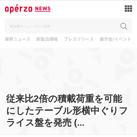
最新ニュース
新製品情報
プレスリリース
展示会/イベント
従来比2倍の積載荷重を可能
にしたテーブル形横中ぐりフ
ライス盤を発売 (...