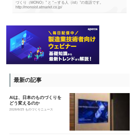
づくり（MONO）” と “～する人（ist）”の造語です。
http://monoist.atmarkit.co.jp/
最新の記事
AIは、日本のものづくりを
どう変えるのか
2026/6/25
ものづくりニュース