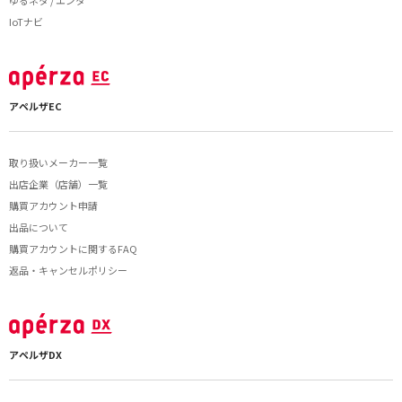
ゆるネタ / エンタ
IoTナビ
アペルザEC
取り扱いメーカー一覧
出店企業（店舗）一覧
購買アカウント申請
出品について
購買アカウントに関するFAQ
返品・キャンセルポリシー
アペルザDX