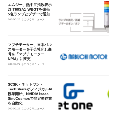
エムジー、熱中症指数表示
灯IT60SA1-WBGTを発売
5色ランプとブザーで通知
2026/5/29
ものづくりニュース
マブチモーター、日本パル
スモーターを子会社化し商
号を「マブチモーター
NPM」に変更
2026/2/27
ものづくりニュース
SCSK・ネットワン・
TechShareがフィジカルAI
協業開始、NVIDIA Isaac
Sim/Cosmosで非定型作業
を自動化
2026/2/27
ものづくりニュース