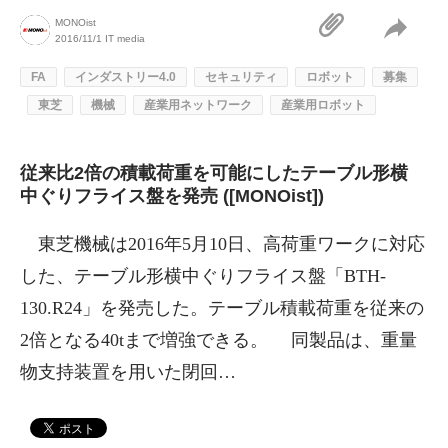
MONOist
2016/11/1
IT media
FA
インダストリー4.0
セキュリティ
ロボット
募集
東芝
機械
産業用ネットワーク
産業用ロボット
従来比2倍の積載荷重を可能にしたテーブル形横
中ぐりフライス盤を発売 ([MONOist])
東芝機械は2016年5月10日、高荷重ワークに対応
した、テーブル形横中ぐりフライス盤「BTH-
130.R24」を発売した。テーブル積載荷重を従来の
2倍となる40tまで増強できる。 同製品は、重量
物支持装置を用いた閉回…