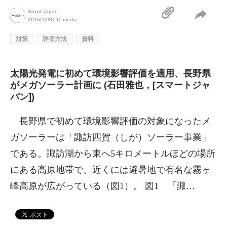
Smart Japan
2016/10/31
IT media
対策
評価方法
資料
太陽光発電に初めて環境影響評価を適用、長野県
がメガソーラー計画に (石田雅也，[スマートジャ
パン])
長野県で初めて環境影響評価の対象になったメ
ガソーラーは「諏訪四賀（しが）ソーラー事業」
である。諏訪湖から東へ5キロメートルほどの場所
にある高原地帯で、近くには避暑地で有名な霧ヶ
峰高原が広がっている（図1）。 図1 「諏…