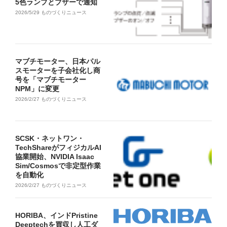
5色ランプとブザーで通知
2026/5/29
ものづくりニュース
マブチモーター、日本パル
スモーターを子会社化し商
号を「マブチモーター
NPM」に変更
2026/2/27
ものづくりニュース
SCSK・ネットワン・
TechShareがフィジカルAI
協業開始、NVIDIA Isaac
Sim/Cosmosで非定型作業
を自動化
2026/2/27
ものづくりニュース
HORIBA、インドPristine
Deeptechを買収し人工ダ