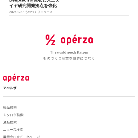
Deeptechを買収し人工ダ
イヤ研究開発拠点を強化
2026/2/27
ものづくりニュース
The world needs Kaizen
ものづくり産業を世界につなぐ
アペルザ
製品検索
カタログ検索
通販検索
ニュース検索
展示会DB(データベース)