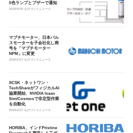
5色ランプとブザーで通知
2026/5/29
ものづくりニュース
マブチモーター、日本パル
スモーターを子会社化し商
号を「マブチモーター
NPM」に変更
2026/2/27
ものづくりニュース
SCSK・ネットワン・
TechShareがフィジカルAI
協業開始、NVIDIA Isaac
Sim/Cosmosで非定型作業
を自動化
2026/2/27
ものづくりニュース
HORIBA、インドPristine