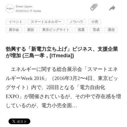
Smart Japan
2016/11/1
IT media
イベント
スマートエネルギー
ノウハウ
小売
展示会
新設
東京ビッグサイト
流通
育成
通信
勃興する「新電力立ち上げ」ビジネス、支援企業
が増加 (三島一孝，[ITmedia])
エネルギーに関する総合展示会「スマートエネ
ルギーWeek 2016」（2016年3月2〜4日、東京ビッ
グサイト）内で、2回目となる「電力自由化
EXPO」が開催されているが、その中で存在感を増
しているのが、電力小売全面…