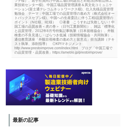
ソナ様）、若手社員向け中国工場の問題点と対処法(和歌山県工
業技術センター様)、中国工場品質管理講座＆異文化コミュニケ
ーション(富士通テレコムネットワークス様)、仕入先様品質管理
勉強会 テーマ：中国工場での品質管理の進め方（株式会社オー
トバックスセブン様)、中国への生産委託に伴う工程/品質管理の
ポイント（N社様、I社様） ◎著書 こうすれば失敗しない！中
国工場の品質改善＜虎の巻＞（日刊工業新聞社）、雑誌「標準化
と品質管理」2012年8月号特集記事執筆（日本規格協会）、外観
検査の不良見逃し・ばらつき低減（技術情報協会・共同執筆）、
通信教育講座「外観目視検査の進め方と留意点」担当講師（テキ
スト執筆、添削指導） ◎KPIマネジメント
http://www.prestoimprove.com/index.html ブログ「中国工場で
の品質管理・品質改善」https://ameblo.jp/prestoimprove/
最新の記事