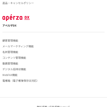
返品・キャンセルポリシー
アペルザDX
顧客管理機能
メールマーケティング機能
名刺管理機能
コンテンツ管理機能
動画管理機能
デジタル招待状機能
WebFAX機能
電帳箱（電子帳簿保存法対応）
無料掲載 / 広告掲載について