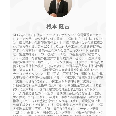
根本 隆吉
KPIマネジメント代表・チーフコンサルタント◎電機系メーカー
にて技術部門、資材部門を経て香港・中国に駐在。現地において
は、購入部材の品質管理責任者として購入部材仕入先品質指導及
び品質改善指導。延べ100社に及ぶ仕入先工場の品質改善指導に
奔走 ◎東京都/千葉県商工会連合会専門エキスパート（品質管
理、製造業指導） GCS認定コーチ◎日本生産性本部経営アカ
デミー講師 名古屋外国語大学非常勤講師 セミナー/企業研修
講師多数◎中国工場コンサルティング実績 日系中国工場品質改
善及び管理体制の見直し（広東省）、中国企業品質管理体制の構
築（福建省1社）、中国企業労務人事管理監査対応指導（パート
ナーコンサルタントと共同で実施：広東省1社)、米国Ｄ社の労務
人事監査指摘事項への対応を指導、中国工場品質管理体制の構築
（広東、大連など2社）、中国工場運営管理支援（広東1社）、
外観検査の精度向上指導（広東1社）、中国生産委託先工場監査
代行（広東1社） 国内工場管理の見直し及び製品コストダウ
ン、外灯製造会社の５Ｓ指導、金属加工会社の品質管理・改善、
生産性向上指導（1社）、金属加工会社の組織再構築、経営改革
指導（1社）、板金塗装会社の５Ｓ指導（1社）、環境関連企業
の新工場立ち上げ支援（１社）◎製造業向け社員研修実績 中国
人管理者教育（広東、大連、厦門など3社）、コーチング研修
（2社）、来日した中国企業スタッフ研修、中国赴任前研修（パ