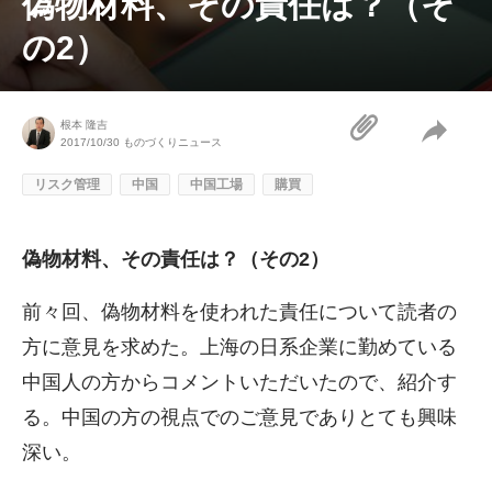
偽物材料、その責任は？（そ
の2）
根本 隆吉
2017/10/30
ものづくりニュース
リスク管理
中国
中国工場
購買
偽物材料、その責任は？（その2）
前々回
、偽物材料を使われた責任について読者の
方に意見を求めた。上海の日系企業に勤めている
中国人の方からコメントいただいたので、紹介す
る。中国の方の視点でのご意見でありとても興味
深い。