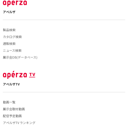
アペルザ
製品検索
カタログ検索
通販検索
ニュース検索
展示会DB(データベース)
アペルザTV
動画一覧
展示会取材動画
配信予定動画
アペルザTV ランキング