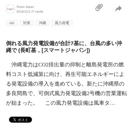
Smart Japan
2016/11/1
IT media
oki
対策
沖縄
風力発電
倒れる風力発電設備が合計7基に、台風の多い沖
縄で (長町基，[スマートジャパン])
沖縄電力はCO2排出量の抑制と離島発電所の燃
料コスト低減策に向け、再生可能エネルギーによ
る発電設備の導入を進めている。新たに沖縄県の
多良間島で、可倒式風力発電設備2号機の営業運転
が始まった。 この風力発電設備は風車タ…