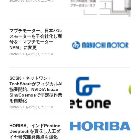
2026/5/29
ものづくりニュース
マブチモーター、日本パル
スモーターを子会社化し商
号を「マブチモーター
NPM」に変更
2026/2/27
ものづくりニュース
SCSK・ネットワン・
TechShareがフィジカルAI
協業開始、NVIDIA Isaac
Sim/Cosmosで非定型作業
を自動化
2026/2/27
ものづくりニュース
HORIBA、インドPristine
Deeptechを買収し人工ダ
イヤ研究開発拠点を強化