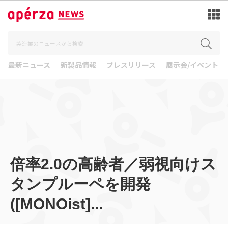
最新ニュース
新製品情報
プレスリリース
展示会/イベント
倍率2.0の高齢者／弱視向けス
タンプルーペを開発
([MONOist]...