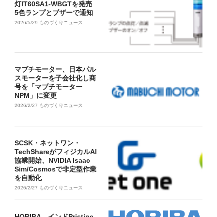
灯IT60SA1-WBGTを発売
5色ランプとブザーで通知
2026/5/29
ものづくりニュース
マブチモーター、日本パル
スモーターを子会社化し商
号を「マブチモーター
NPM」に変更
2026/2/27
ものづくりニュース
SCSK・ネットワン・
TechShareがフィジカルAI
協業開始、NVIDIA Isaac
Sim/Cosmosで非定型作業
を自動化
2026/2/27
ものづくりニュース
HORIBA、インドPristine