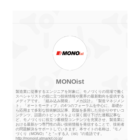
MONOist
製造業に従事するエンジニアを対象に、モノづくりの現場で働く
スペシャリストの役に立つ技術情報や業界の最新動向を提供する
メディアです。「組み込み開発」「メカ設計」「製造マネジメン
ト」「オートモーティブ」の4つのフォーラムを中心に、基礎か
ら応用まで多彩な技術解説記事、図版を多用した分かりやすいコ
ンテンツ、話題のトピックスをより深く掘り下げた連載記事な
ど、モノづくりに役立つ蓄積型コンテンツを充実させ、製造業に
おける最新かつ専門性の高い技術情報を発信することで、技術者
の問題解決をサポートしていきます。本サイトの名称は、“モノ
づくり（MONO）” と “～する人（ist）”の造語です。
http://monoist.atmarkit.co.jp/