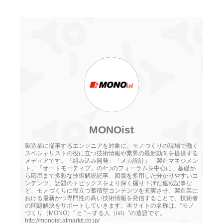
MONOist
製造業に従事するエンジニアを対象に、モノづくりの現場で働く
スペシャリストの役に立つ技術情報や業界の最新動向を提供する
メディアです。「組み込み開発」「メカ設計」「製造マネジメン
ト」「オートモーティブ」の4つのフォーラムを中心に、基礎か
ら応用まで多彩な技術解説記事、図版を多用した分かりやすいコ
ンテンツ、話題のトピックスをより深く掘り下げた連載記事な
ど、モノづくりに役立つ蓄積型コンテンツを充実させ、製造業に
おける最新かつ専門性の高い技術情報を発信することで、技術者
の問題解決をサポートしていきます。本サイトの名称は、“モノ
づくり（MONO）” と “～する人（ist）”の造語です。
http://monoist.atmarkit.co.jp/