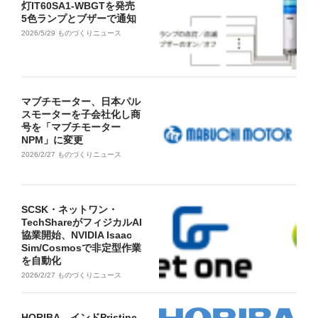
灯IT60SA1-WBGTを発売
5色ランプとブザーで通知
2026/5/29
ものづくりニュース
マブチモーター、日本パル
スモーターを子会社化し商
号を「マブチモーター
NPM」に変更
2026/2/27
ものづくりニュース
SCSK・ネットワン・
TechShareがフィジカルAI
協業開始、NVIDIA Isaac
Sim/Cosmosで非定型作業
を自動化
2026/2/27
ものづくりニュース
HORIBA、インドPristine