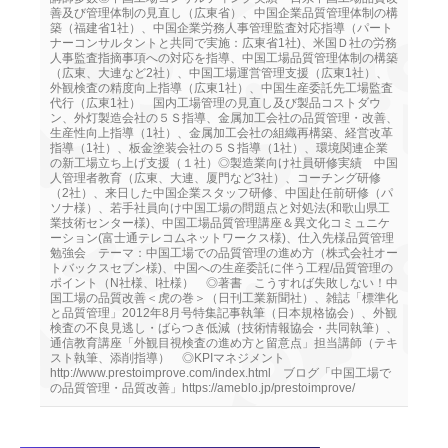
善及び管理体制の見直し（広東省）、中国企業品質管理体制の構
築（福建省1社）、中国企業労務人事管理監査対応指導（パート
ナーコンサルタントと共同で実施：広東省1社)、米国Ｄ社の労務
人事監査指摘事項への対応を指導、中国工場品質管理体制の構築
（広東、大連など2社）、中国工場運営管理支援（広東1社）、
外観検査の精度向上指導（広東1社）、中国生産委託先工場監査
代行（広東1社） 国内工場管理の見直し及び製品コストダウ
ン、外灯製造会社の５Ｓ指導、金属加工会社の品質管理・改善、
生産性向上指導（1社）、金属加工会社の組織再構築、経営改革
指導（1社）、板金塗装会社の５Ｓ指導（1社）、環境関連企業
の新工場立ち上げ支援（１社）◎製造業向け社員研修実績 中国
人管理者教育（広東、大連、厦門など3社）、コーチング研修
（2社）、来日した中国企業スタッフ研修、中国赴任前研修（パ
ソナ様）、若手社員向け中国工場の問題点と対処法(和歌山県工
業技術センター様)、中国工場品質管理講座＆異文化コミュニケ
ーション(富士通テレコムネットワークス様)、仕入先様品質管理
勉強会 テーマ：中国工場での品質管理の進め方（株式会社オー
トバックスセブン様)、中国への生産委託に伴う工程/品質管理の
ポイント（N社様、I社様） ◎著書 こうすれば失敗しない！中
国工場の品質改善＜虎の巻＞（日刊工業新聞社）、雑誌「標準化
と品質管理」2012年8月号特集記事執筆（日本規格協会）、外観
検査の不良見逃し・ばらつき低減（技術情報協会・共同執筆）、
通信教育講座「外観目視検査の進め方と留意点」担当講師（テキ
スト執筆、添削指導） ◎KPIマネジメント
http://www.prestoimprove.com/index.html ブログ「中国工場で
の品質管理・品質改善」https://ameblo.jp/prestoimprove/