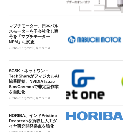
マブチモーター、日本パル
スモーターを子会社化し商
号を「マブチモーター
NPM」に変更
2026/2/27
ものづくりニュース
SCSK・ネットワン・
TechShareがフィジカルAI
協業開始、NVIDIA Isaac
Sim/Cosmosで非定型作業
を自動化
2026/2/27
ものづくりニュース
HORIBA、インドPristine
Deeptechを買収し人工ダ
イヤ研究開発拠点を強化