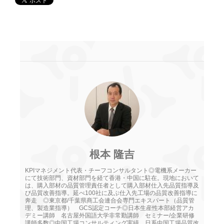
根本 隆吉
KPIマネジメント代表・チーフコンサルタント◎電機系メーカー
にて技術部門、資材部門を経て香港・中国に駐在。現地において
は、購入部材の品質管理責任者として購入部材仕入先品質指導及
び品質改善指導。延べ100社に及ぶ仕入先工場の品質改善指導に
奔走 ◎東京都/千葉県商工会連合会専門エキスパート（品質管
理、製造業指導） GCS認定コーチ◎日本生産性本部経営アカ
デミー講師 名古屋外国語大学非常勤講師 セミナー/企業研修
講師多数◎中国工場コンサルティング実績 日系中国工場品質改