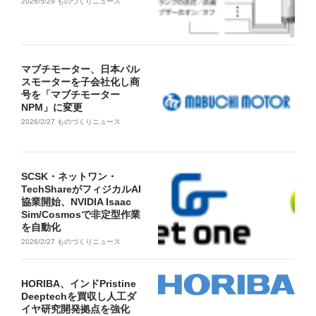
2026/5/29
ものづくりニュース
マブチモーター、日本パル
スモーターを子会社化し商
号を「マブチモーター
NPM」に変更
2026/2/27
ものづくりニュース
SCSK・ネットワン・
TechShareがフィジカルAI
協業開始、NVIDIA Isaac
Sim/Cosmosで非定型作業
を自動化
2026/2/27
ものづくりニュース
HORIBA、インドPristine
Deeptechを買収し人工ダ
イヤ研究開発拠点を強化