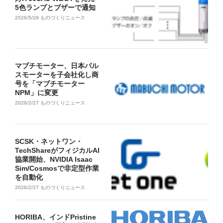
5色ランプとブザーで通知
2026/5/29
ものづくりニュース
マブチモーター、日本パル
スモーターを子会社化し商
号を「マブチモーター
NPM」に変更
2026/2/27
ものづくりニュース
SCSK・ネットワン・
TechShareがフィジカルAI
協業開始、NVIDIA Isaac
Sim/Cosmosで非定型作業
を自動化
2026/2/27
ものづくりニュース
HORIBA、インドPristine