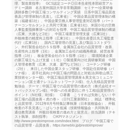
理、製造業指導） GCS認定コーチ◎日本生産性本部経営アカ
デミー講師 名古屋外国語大学非常勤講師 セミナー/企業研修
講師多数◎中国工場コンサルティング実績 日系中国工場品質改
善及び管理体制の見直し（広東省）、中国企業品質管理体制の構
築（福建省1社）、中国企業労務人事管理監査対応指導（パート
ナーコンサルタントと共同で実施：広東省1社)、米国Ｄ社の労務
人事監査指摘事項への対応を指導、中国工場品質管理体制の構築
（広東、大連など2社）、中国工場運営管理支援（広東1社）、
外観検査の精度向上指導（広東1社）、中国生産委託先工場監査
代行（広東1社） 国内工場管理の見直し及び製品コストダウ
ン、外灯製造会社の５Ｓ指導、金属加工会社の品質管理・改善、
生産性向上指導（1社）、金属加工会社の組織再構築、経営改革
指導（1社）、板金塗装会社の５Ｓ指導（1社）、環境関連企業
の新工場立ち上げ支援（１社）◎製造業向け社員研修実績 中国
人管理者教育（広東、大連、厦門など3社）、コーチング研修
（2社）、来日した中国企業スタッフ研修、中国赴任前研修（パ
ソナ様）、若手社員向け中国工場の問題点と対処法(和歌山県工
業技術センター様)、中国工場品質管理講座＆異文化コミュニケ
ーション(富士通テレコムネットワークス様)、仕入先様品質管理
勉強会 テーマ：中国工場での品質管理の進め方（株式会社オー
トバックスセブン様)、中国への生産委託に伴う工程/品質管理の
ポイント（N社様、I社様） ◎著書 こうすれば失敗しない！中
国工場の品質改善＜虎の巻＞（日刊工業新聞社）、雑誌「標準化
と品質管理」2012年8月号特集記事執筆（日本規格協会）、外観
検査の不良見逃し・ばらつき低減（技術情報協会・共同執筆）、
通信教育講座「外観目視検査の進め方と留意点」担当講師（テキ
スト執筆、添削指導） ◎KPIマネジメント
http://www.prestoimprove.com/index.html ブログ「中国工場で
の品質管理・品質改善」https://ameblo.jp/prestoimprove/