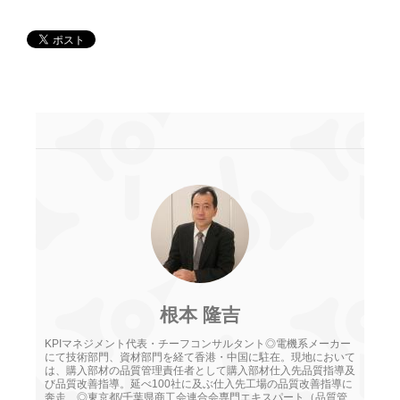
根本 隆吉
KPIマネジメント代表・チーフコンサルタント◎電機系メーカー
にて技術部門、資材部門を経て香港・中国に駐在。現地において
は、購入部材の品質管理責任者として購入部材仕入先品質指導及
び品質改善指導。延べ100社に及ぶ仕入先工場の品質改善指導に
奔走 ◎東京都/千葉県商工会連合会専門エキスパート（品質管