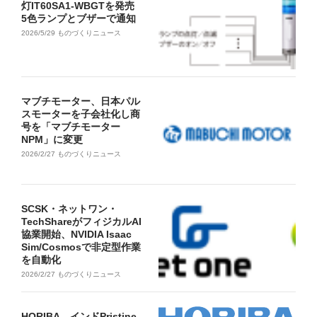
灯IT60SA1-WBGTを発売
5色ランプとブザーで通知
2026/5/29
ものづくりニュース
マブチモーター、日本パル
スモーターを子会社化し商
号を「マブチモーター
NPM」に変更
2026/2/27
ものづくりニュース
SCSK・ネットワン・
TechShareがフィジカルAI
協業開始、NVIDIA Isaac
Sim/Cosmosで非定型作業
を自動化
2026/2/27
ものづくりニュース
HORIBA、インドPristine