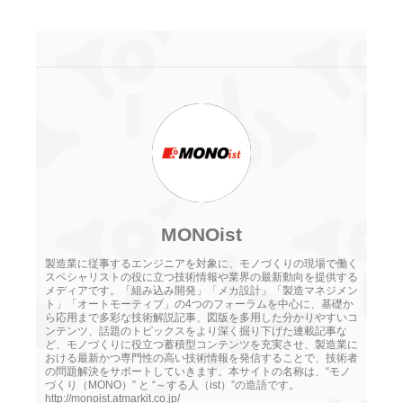
MONOist
製造業に従事するエンジニアを対象に、モノづくりの現場で働く
スペシャリストの役に立つ技術情報や業界の最新動向を提供する
メディアです。「組み込み開発」「メカ設計」「製造マネジメン
ト」「オートモーティブ」の4つのフォーラムを中心に、基礎か
ら応用まで多彩な技術解説記事、図版を多用した分かりやすいコ
ンテンツ、話題のトピックスをより深く掘り下げた連載記事な
ど、モノづくりに役立つ蓄積型コンテンツを充実させ、製造業に
おける最新かつ専門性の高い技術情報を発信することで、技術者
の問題解決をサポートしていきます。本サイトの名称は、“モノ
づくり（MONO）” と “～する人（ist）”の造語です。
http://monoist.atmarkit.co.jp/