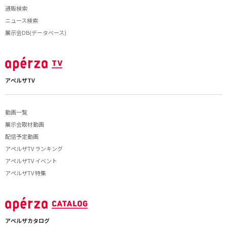
通販検索
ニュース検索
展示会DB(データベース)
アペルザTV
動画一覧
展示会取材動画
配信予定動画
アペルザTV ランキング
アペルザTV イベント
アペルザTV 特集
アペルザカタログ