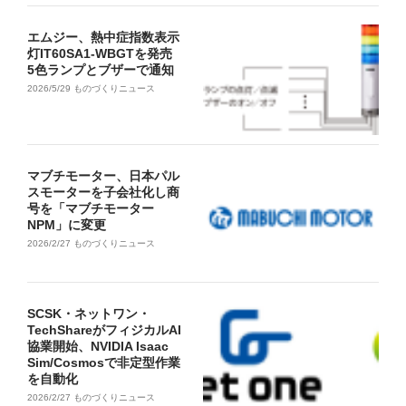
エムジー、熱中症指数表示
灯IT60SA1-WBGTを発売
5色ランプとブザーで通知
2026/5/29
ものづくりニュース
マブチモーター、日本パル
スモーターを子会社化し商
号を「マブチモーター
NPM」に変更
2026/2/27
ものづくりニュース
SCSK・ネットワン・
TechShareがフィジカルAI
協業開始、NVIDIA Isaac
Sim/Cosmosで非定型作業
を自動化
2026/2/27
ものづくりニュース