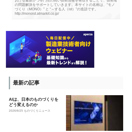
おける最新かつ専門性の高い技術情報を発信することで、技術者
の問題解決をサポートしていきます。本サイトの名称は、“モノ
づくり（MONO）” と “～する人（ist）”の造語です。
http://monoist.atmarkit.co.jp/
最新の記事
AIは、日本のものづくりを
どう変えるのか
2026/6/25
ものづくりニュース