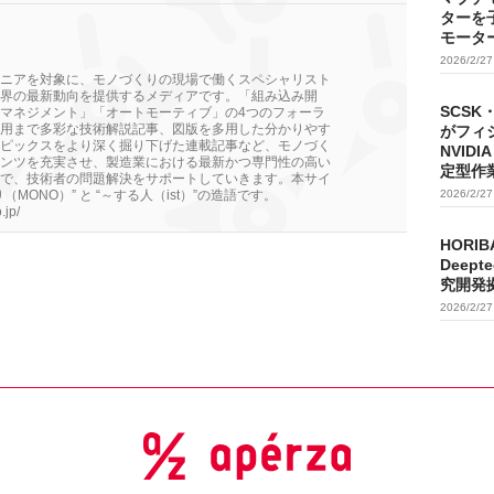
ターを
モータ
2026/2/2
ニアを対象に、モノづくりの現場で働くスペシャリスト
界の最新動向を提供するメディアです。「組み込み開
SCSK
マネジメント」「オートモーティブ」の4つのフォーラ
用まで多彩な技術解説記事、図版を多用した分かりやす
がフィ
ピックスをより深く掘り下げた連載記事など、モノづく
NVIDI
ンツを充実させ、製造業における最新かつ専門性の高い
定型作
で、技術者の問題解決をサポートしていきます。本サイ
MONO）” と “～する人（ist）”の造語です。
2026/2/2
.jp/
HORIB
Deep
究開発
2026/2/2