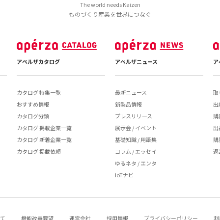
The world needs Kaizen
ものづくり産業を世界につなぐ
アペルザカタログ
アペルザニュース
ア
カタログ 特集一覧
最新ニュース
取
おすすめ情報
新製品情報
出
カタログ分類
プレスリリース
購
カタログ 掲載企業一覧
展示会 / イベント
出
カタログ 新着企業一覧
基礎知識 / 用語集
購
カタログ 掲載依頼
コラム / エッセイ
返
ゆるネタ / エンタ
IoTナビ
いて
機能改善要望
運営会社
採用情報
プライバシーポリシー
利