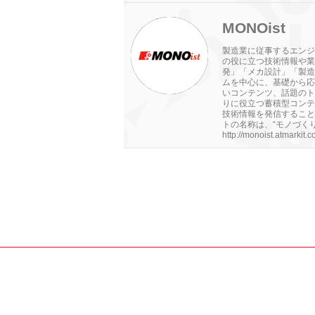
MONOist
製造業に従事するエンジ
の役に立つ技術情報や業
発」「メカ設計」「製造
ムを中心に、基礎から応
いコンテンツ、話題のト
りに役立つ蓄積型コンテ
技術情報を発信すること
トの名称は、“モノづくり（
http://monoist.atmarkit.co