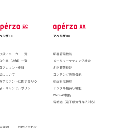
ペルザEC
アペルザDX
り扱いメーカー一覧
顧客管理機能
店企業（店舗）一覧
メールマーケティング機能
買アカウント申請
名刺管理機能
品について
コンテンツ管理機能
買アカウントに関するFAQ
動画管理機能
品・キャンセルポリシー
デジタル招待状機能
WebFAX機能
電帳箱（電子帳簿保存法対応）
用規約
お問い合わせ