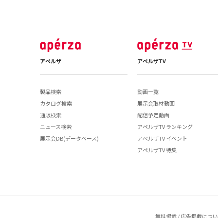
アペルザ
アペルザTV
製品検索
動画一覧
カタログ検索
展示会取材動画
通販検索
配信予定動画
ニュース検索
アペルザTV ランキング
展示会DB(データベース)
アペルザTV イベント
アペルザTV 特集
無料掲載 / 広告掲載につ