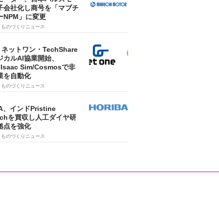
子会社化し商号を「マブチ
ーNPM」に変更
7
ものづくりニュース
・ネットワン・TechShare
ジカルAI協業開始、
A Isaac Sim/Cosmosで非
業を自動化
7
ものづくりニュース
A、インドPristine
techを買収し人工ダイヤ研
拠点を強化
7
ものづくりニュース