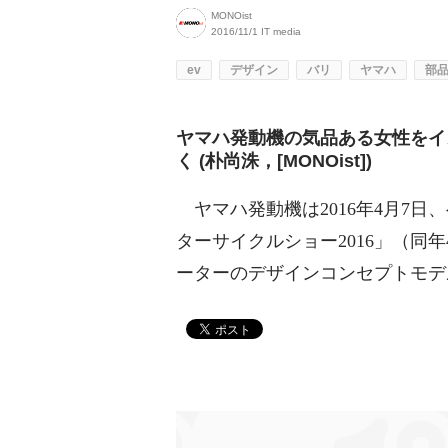
MONOist
2016/11/1
IT media
ev
デザイン
バリ
ヤマハ
部
ヤマハ発動機の気品ある女性をイ
く (朴尚洙，[MONOist])
ヤマハ発動機は2016年4月7
ターサイクルショー2016」（同
ーターのデザインコンセプトモデル