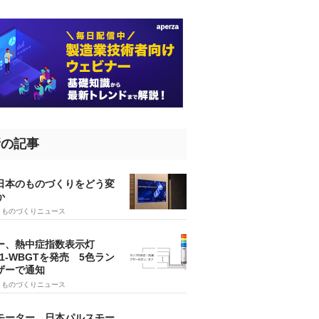
新の記事
、日本のものづくりをどう変
か
5
ものづくりニュース
ー、熱中症指数表示灯
SA1-WBGTを発売 5色ラン
ザーで通知
9
ものづくりニュース
モーター、日本パルスモー