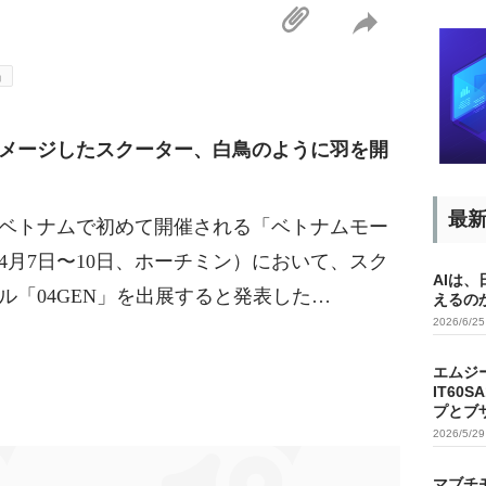
品
メージしたスクーター、白鳥のように羽を開
最
日、ベトナムで初めて開催される「ベトナムモー
年4月7日〜10日、ホーチミン）において、スク
AIは
「04GEN」を出展すると発表した…
えるの
2026/6/2
エムジ
IT60
プとブ
2026/5/2
マブチ