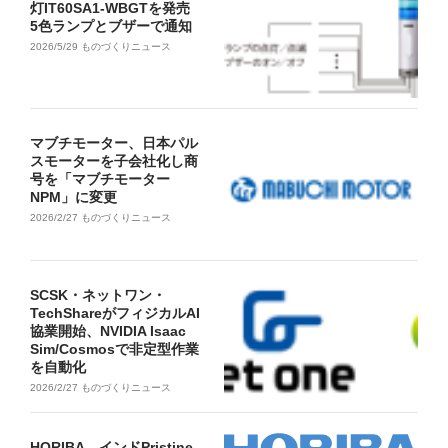
灯IT60SA1-WBGTを発売
5色ランプとブザーで通知
2026/5/29
ものづくりニュース
マブチモーター、日本パル
スモーターを子会社化し商
号を「マブチモーター
NPM」に変更
2026/2/27
ものづくりニュース
SCSK・ネットワン・
TechShareがフィジカルAI
協業開始、NVIDIA Isaac
Sim/Cosmosで非定型作業
を自動化
2026/2/27
ものづくりニュース
HORIBA、インドPristine