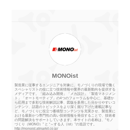
MONOist
製造業に従事するエンジニアを対象に、モノづくりの現場で働く
スペシャリストの役に立つ技術情報や業界の最新動向を提供する
メディアです。「組み込み開発」「メカ設計」「製造マネジメン
ト」「オートモーティブ」の4つのフォーラムを中心に、基礎か
ら応用まで多彩な技術解説記事、図版を多用した分かりやすいコ
ンテンツ、話題のトピックスをより深く掘り下げた連載記事な
ど、モノづくりに役立つ蓄積型コンテンツを充実させ、製造業に
おける最新かつ専門性の高い技術情報を発信することで、技術者
の問題解決をサポートしていきます。本サイトの名称は、“モノ
づくり（MONO）” と “～する人（ist）”の造語です。
http://monoist.atmarkit.co.jp/