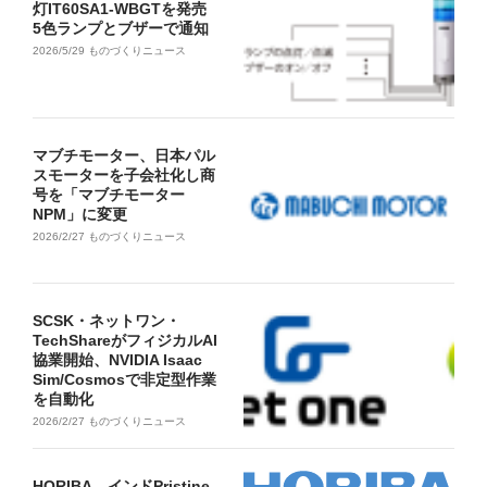
灯IT60SA1-WBGTを発売
5色ランプとブザーで通知
2026/5/29
ものづくりニュース
マブチモーター、日本パル
スモーターを子会社化し商
号を「マブチモーター
NPM」に変更
2026/2/27
ものづくりニュース
SCSK・ネットワン・
TechShareがフィジカルAI
協業開始、NVIDIA Isaac
Sim/Cosmosで非定型作業
を自動化
2026/2/27
ものづくりニュース
HORIBA、インドPristine