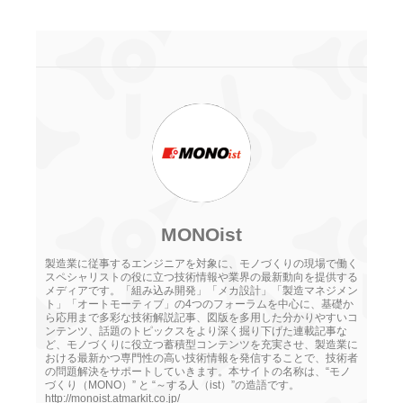
MONOist
製造業に従事するエンジニアを対象に、モノづくりの現場で働く
スペシャリストの役に立つ技術情報や業界の最新動向を提供する
メディアです。「組み込み開発」「メカ設計」「製造マネジメン
ト」「オートモーティブ」の4つのフォーラムを中心に、基礎か
ら応用まで多彩な技術解説記事、図版を多用した分かりやすいコ
ンテンツ、話題のトピックスをより深く掘り下げた連載記事な
ど、モノづくりに役立つ蓄積型コンテンツを充実させ、製造業に
おける最新かつ専門性の高い技術情報を発信することで、技術者
の問題解決をサポートしていきます。本サイトの名称は、“モノ
づくり（MONO）” と “～する人（ist）”の造語です。
http://monoist.atmarkit.co.jp/