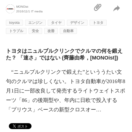
MONOist
2016/11/1
IT media
toyota
エンジン
タイヤ
デザイン
トヨタ
トラブル
安全
改善
自動車
トヨタはニュルブルクリンクでクルマの何を鍛え
た？ 「速さ」ではない (齊藤由希，[MONOist])
“ニュルブルクリンクで鍛えた”といううたい文
句のクルマは珍しくない。トヨタ自動車が2016年8
月1日に一部改良して発売するライトウェイトスポ
ーツ「86」の後期型や、年内に日欧で投入する
「プリウス」ベースの新型クロスオー…