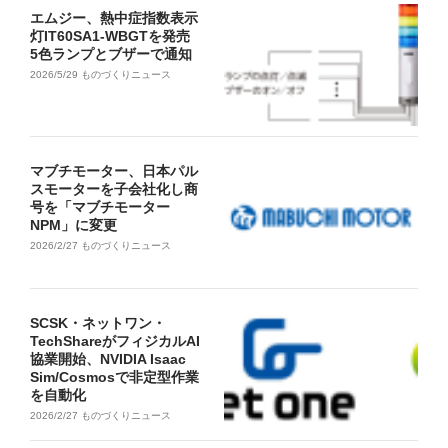
エムジー、熱中症指数表示
灯IT60SA1-WBGTを発売
5色ランプとブザーで通知
2026/5/29
ものづくりニュース
マブチモーター、日本パル
スモーターを子会社化し商
号を「マブチモーター
NPM」に変更
2026/2/27
ものづくりニュース
SCSK・ネットワン・
TechShareがフィジカルAI
協業開始、NVIDIA Isaac
Sim/Cosmosで非定型作業
を自動化
2026/2/27
ものづくりニュース