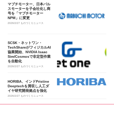
マブチモーター、日本パル
スモーターを子会社化し商
号を「マブチモーター
NPM」に変更
2026/2/27
ものづくりニュース
SCSK・ネットワン・
TechShareがフィジカルAI
協業開始、NVIDIA Isaac
Sim/Cosmosで非定型作業
を自動化
2026/2/27
ものづくりニュース
HORIBA、インドPristine
Deeptechを買収し人工ダ
イヤ研究開発拠点を強化
2026/2/27
ものづくりニュース