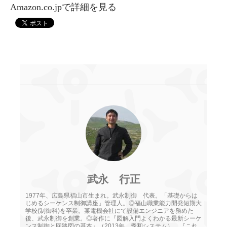
Amazon.co.jpで詳細を見る
武永 行正
1977年、広島県福山市生まれ。武永制御 代表。「基礎からは
じめるシーケンス制御講座」管理人。◎福山職業能力開発短期大
学校(制御科)を卒業。某電機会社にて設備エンジニアを務めた
後、武永制御を創業。◎著作に『図解入門よくわかる最新シーケ
ンス制御と回路図の基本』（2013年 秀和システム）、『これ