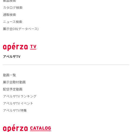
製品検索
カタログ検索
通販検索
ニュース検索
展示会DB(データベース)
アペルザTV
動画一覧
展示会取材動画
配信予定動画
アペルザTV ランキング
アペルザTV イベント
アペルザTV 特集