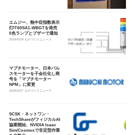
エムジー、熱中症指数表示
灯IT60SA1-WBGTを発売
5色ランプとブザーで通知
2026/5/29
ものづくりニュース
マブチモーター、日本パル
スモーターを子会社化し商
号を「マブチモーター
NPM」に変更
2026/2/27
ものづくりニュース
SCSK・ネットワン・
TechShareがフィジカルAI
協業開始、NVIDIA Isaac
Sim/Cosmosで非定型作業