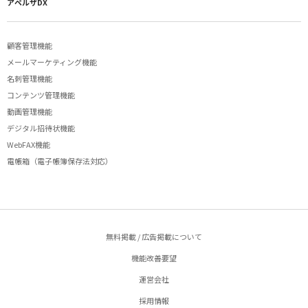
アペルザDX
顧客管理機能
メールマーケティング機能
名刺管理機能
コンテンツ管理機能
動画管理機能
デジタル招待状機能
WebFAX機能
電帳箱（電子帳簿保存法対応）
無料掲載 / 広告掲載について
機能改善要望
運営会社
採用情報