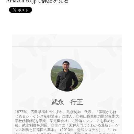
Amazon.co.jpで詳細を見る
武永 行正
1977年、広島県福山市生まれ。武永制御 代表。「基礎からは
じめるシーケンス制御講座」管理人。◎福山職業能力開発短期大
学校(制御科)を卒業。某電機会社にて設備エンジニアを務めた
後、武永制御を創業。◎著作に『図解入門よくわかる最新シーケ
ンス制御と回路図の基本』（2013年 秀和システム）、『これ