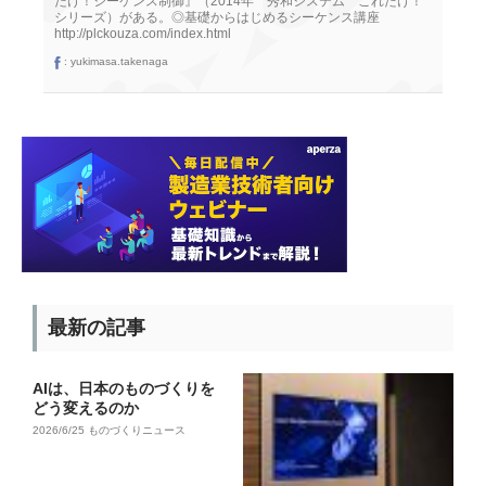
だけ！シーケンス制御』（2014年 秀和システム これだけ！
シリーズ）がある。◎基礎からはじめるシーケンス講座
http://plckouza.com/index.html
:
yukimasa.takenaga
最新の記事
AIは、日本のものづくりを
どう変えるのか
2026/6/25
ものづくりニュース