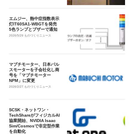
エムジー、熱中症指数表示
灯IT60SA1-WBGTを発売
5色ランプとブザーで通知
2026/5/29
ものづくりニュース
マブチモーター、日本パル
スモーターを子会社化し商
号を「マブチモーター
NPM」に変更
2026/2/27
ものづくりニュース
SCSK・ネットワン・
TechShareがフィジカルAI
協業開始、NVIDIA Isaac
Sim/Cosmosで非定型作業
を自動化