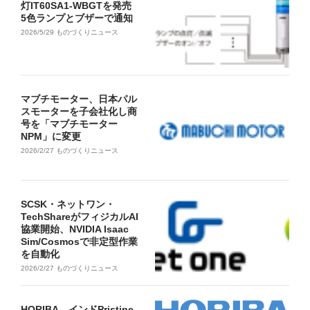
灯IT60SA1-WBGTを発売
5色ランプとブザーで通知
2026/5/29
ものづくりニュース
マブチモーター、日本パル
スモーターを子会社化し商
号を「マブチモーター
NPM」に変更
2026/2/27
ものづくりニュース
SCSK・ネットワン・
TechShareがフィジカルAI
協業開始、NVIDIA Isaac
Sim/Cosmosで非定型作業
を自動化
2026/2/27
ものづくりニュース
HORIBA、インドPristine