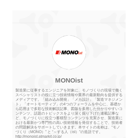
MONOist
製造業に従事するエンジニアを対象に、モノづくりの現場で働く
スペシャリストの役に立つ技術情報や業界の最新動向を提供する
メディアです。「組み込み開発」「メカ設計」「製造マネジメン
ト」「オートモーティブ」の4つのフォーラムを中心に、基礎か
ら応用まで多彩な技術解説記事、図版を多用した分かりやすいコ
ンテンツ、話題のトピックスをより深く掘り下げた連載記事な
ど、モノづくりに役立つ蓄積型コンテンツを充実させ、製造業に
おける最新かつ専門性の高い技術情報を発信することで、技術者
の問題解決をサポートしていきます。本サイトの名称は、“モノ
づくり（MONO）” と “～する人（ist）”の造語です。
http://monoist.atmarkit.co.jp/