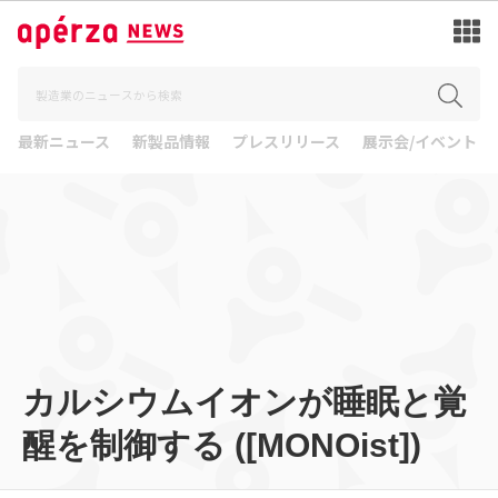
最新ニュース
新製品情報
プレスリリース
展示会/イベント
カルシウムイオンが睡眠と覚
醒を制御する ([MONOist])