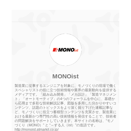
MONOist
製造業に従事するエンジニアを対象に、モノづくりの現場で働く
スペシャリストの役に立つ技術情報や業界の最新動向を提供する
メディアです。「組み込み開発」「メカ設計」「製造マネジメン
ト」「オートモーティブ」の4つのフォーラムを中心に、基礎か
ら応用まで多彩な技術解説記事、図版を多用した分かりやすいコ
ンテンツ、話題のトピックスをより深く掘り下げた連載記事な
ど、モノづくりに役立つ蓄積型コンテンツを充実させ、製造業に
おける最新かつ専門性の高い技術情報を発信することで、技術者
の問題解決をサポートしていきます。本サイトの名称は、“モノ
づくり（MONO）” と “～する人（ist）”の造語です。
http://monoist.atmarkit.co.jp/