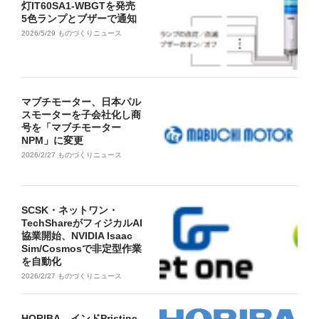
灯IT60SA1-WBGTを発売
5色ランプとブザーで通知
2026/5/29
ものづくりニュース
マブチモーター、日本パル
スモーターを子会社化し商
号を「マブチモーター
NPM」に変更
2026/2/27
ものづくりニュース
SCSK・ネットワン・
TechShareがフィジカルAI
協業開始、NVIDIA Isaac
Sim/Cosmosで非定型作業
を自動化
2026/2/27
ものづくりニュース
HORIBA、インドPristine