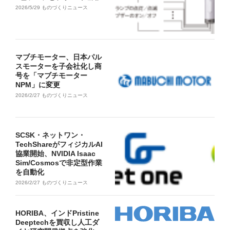
2026/5/29
ものづくりニュース
マブチモーター、日本パル
スモーターを子会社化し商
号を「マブチモーター
NPM」に変更
2026/2/27
ものづくりニュース
SCSK・ネットワン・
TechShareがフィジカルAI
協業開始、NVIDIA Isaac
Sim/Cosmosで非定型作業
を自動化
2026/2/27
ものづくりニュース
HORIBA、インドPristine
Deeptechを買収し人工ダ