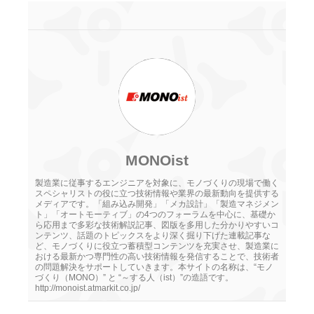
MONOist
製造業に従事するエンジニアを対象に、モノづくりの現場で働く
スペシャリストの役に立つ技術情報や業界の最新動向を提供する
メディアです。「組み込み開発」「メカ設計」「製造マネジメン
ト」「オートモーティブ」の4つのフォーラムを中心に、基礎か
ら応用まで多彩な技術解説記事、図版を多用した分かりやすいコ
ンテンツ、話題のトピックスをより深く掘り下げた連載記事な
ど、モノづくりに役立つ蓄積型コンテンツを充実させ、製造業に
おける最新かつ専門性の高い技術情報を発信することで、技術者
の問題解決をサポートしていきます。本サイトの名称は、“モノ
づくり（MONO）” と “～する人（ist）”の造語です。
http://monoist.atmarkit.co.jp/