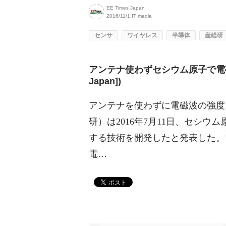
EE Times Japan
2016/11/1
IT media
センサ
ワイヤレス
半導体
産総研
アンテナ使わずセシウム原子で電磁波
Japan])
アンテナを使わずに電磁波の強
研）は2016年7月11日、セシ
する技術を開発したと発表した。
電…