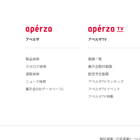
アペルザ
アペルザTV
製品検索
動画一覧
カタログ検索
展示会取材動画
通販検索
配信予定動画
ニュース検索
アペルザTV ランキング
展示会DB(データベース)
アペルザTV イベント
アペルザTV 特集
無料掲載 / 広告掲載につ