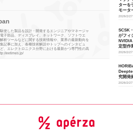
ターを
モータ
2026/2/2
pan
SCSK
駆使した製品を設計・開発するエンジニアやマネージャ
がフィ
電子部品、ディスプレイ、ネットワーク、ソフトウエ
解析ツールなどに関する技術情報や、業界の最新動向を
NVIDI
集記事に加え、各種技術解説やトップへのインタビュ
定型作
ど、エレクトロニクス分野における最新かつ専門性の高
2026/2/2
eetimes.jp/
HORIB
Deep
究開発
2026/2/2