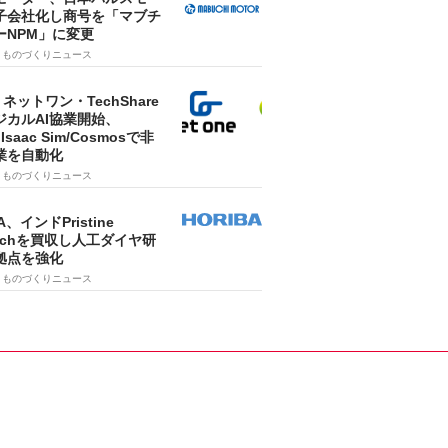
子会社化し商号を「マブチ
ーNPM」に変更
7
ものづくりニュース
・ネットワン・TechShare
ジカルAI協業開始、
A Isaac Sim/Cosmosで非
業を自動化
7
ものづくりニュース
A、インドPristine
techを買収し人工ダイヤ研
拠点を強化
7
ものづくりニュース