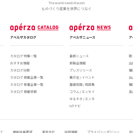
The world needs Kaizen
ものづくり産業を世界につなぐ
アペルザカタログ
アペルザニュース
ア
カタログ 特集一覧
最新ニュース
取
おすすめ情報
新製品情報
出
カタログ分類
プレスリリース
購
カタログ 掲載企業一覧
展示会 / イベント
出
カタログ 新着企業一覧
基礎知識 / 用語集
購
カタログ 掲載依頼
コラム / エッセイ
返
ゆるネタ / エンタ
IoTナビ
いて
機能改善要望
運営会社
採用情報
プライバシーポリシー
利