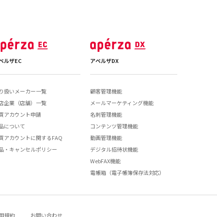
ペルザEC
アペルザDX
り扱いメーカー一覧
顧客管理機能
店企業（店舗）一覧
メールマーケティング機能
買アカウント申請
名刺管理機能
品について
コンテンツ管理機能
買アカウントに関するFAQ
動画管理機能
品・キャンセルポリシー
デジタル招待状機能
WebFAX機能
電帳箱（電子帳簿保存法対応）
用規約
お問い合わせ