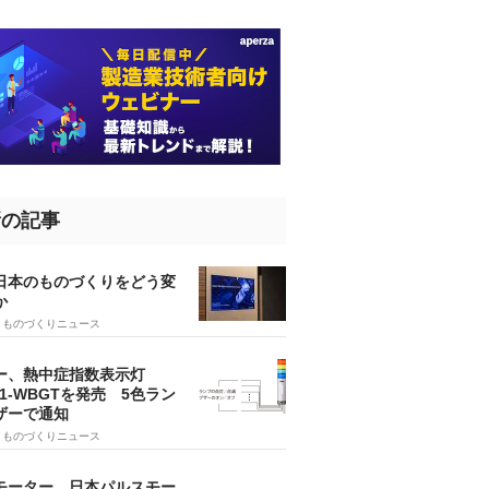
新の記事
、日本のものづくりをどう変
か
5
ものづくりニュース
ー、熱中症指数表示灯
SA1-WBGTを発売 5色ラン
ザーで通知
9
ものづくりニュース
モーター、日本パルスモー