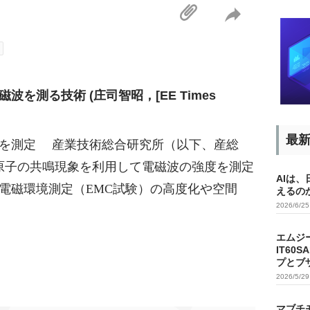
を測る技術 (庄司智昭，[EE Times
最
度を測定 産業技術総合研究所（以下、産総
ウム原子の共鳴現象を利用して電磁波の強度を測定
AIは
電磁環境測定（EMC試験）の高度化や空間
えるの
2026/6/2
エムジ
IT60
プとブ
2026/5/2
マブチ