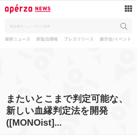
最新ニュース
新製品情報
プレスリリース
展示会/イベント
またいとこまで判定可能な、
新しい血縁判定法を開発
([MONOist]...