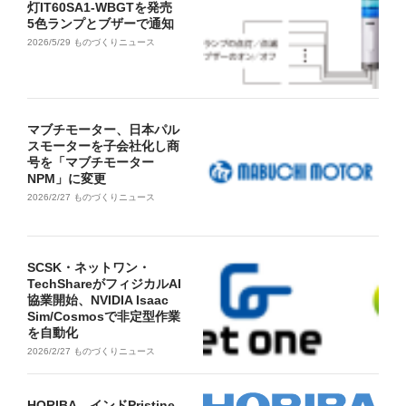
灯IT60SA1-WBGTを発売
5色ランプとブザーで通知
2026/5/29
ものづくりニュース
マブチモーター、日本パル
スモーターを子会社化し商
号を「マブチモーター
NPM」に変更
2026/2/27
ものづくりニュース
SCSK・ネットワン・
TechShareがフィジカルAI
協業開始、NVIDIA Isaac
Sim/Cosmosで非定型作業
を自動化
2026/2/27
ものづくりニュース
HORIBA、インドPristine