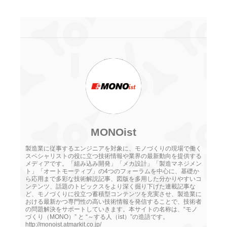
MONOist
製造業に従事するエンジニアを対象に、モノづくりの現場で働く
スペシャリストの役に立つ技術情報や業界の最新動向を提供する
メディアです。「組み込み開発」「メカ設計」「製造マネジメン
ト」「オートモーティブ」の4つのフォーラムを中心に、基礎か
ら応用まで多彩な技術解説記事、図版を多用した分かりやすいコ
ンテンツ、話題のトピックスをより深く掘り下げた連載記事な
ど、モノづくりに役立つ蓄積型コンテンツを充実させ、製造業に
おける最新かつ専門性の高い技術情報を発信することで、技術者
の問題解決をサポートしていきます。本サイトの名称は、“モノ
づくり（MONO）” と “～する人（ist）”の造語です。
http://monoist.atmarkit.co.jp/