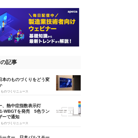
新の記事
、日本のものづくりをどう変
か
5
ものづくりニュース
ー、熱中症指数表示灯
SA1-WBGTを発売 5色ラン
ザーで通知
9
ものづくりニュース
モーター、日本パルスモー