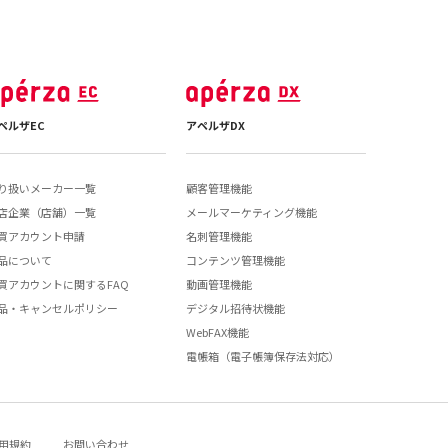
ペルザEC
アペルザDX
り扱いメーカー一覧
顧客管理機能
店企業（店舗）一覧
メールマーケティング機能
買アカウント申請
名刺管理機能
品について
コンテンツ管理機能
買アカウントに関するFAQ
動画管理機能
品・キャンセルポリシー
デジタル招待状機能
WebFAX機能
電帳箱（電子帳簿保存法対応）
用規約
お問い合わせ