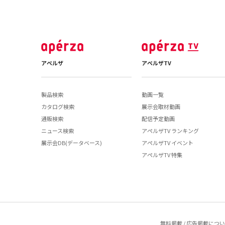
アペルザ
アペルザTV
製品検索
動画一覧
カタログ検索
展示会取材動画
通販検索
配信予定動画
ニュース検索
アペルザTV ランキング
展示会DB(データベース)
アペルザTV イベント
アペルザTV 特集
無料掲載 / 広告掲載につ