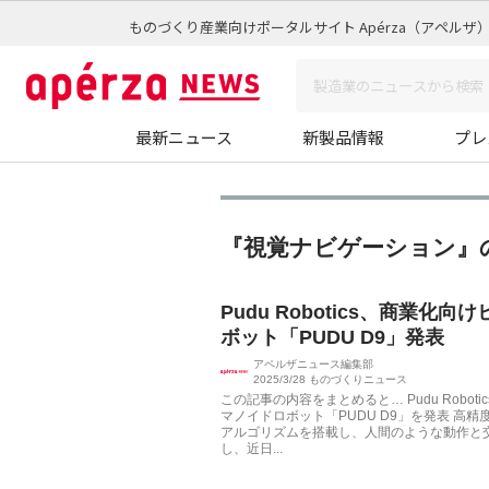
ものづくり産業向けポータルサイト Apérza（アペルザ
最新ニュース
新製品情報
プレ
『視覚ナビゲーション』
Pudu Robotics、商業化
ボット「PUDU D9」発表
アペルザニュース編集部
2025/3/28
ものづくりニュース
この記事の内容をまとめると… Pudu Robot
マノイドロボット「PUDU D9」を発表 高
アルゴリズムを搭載し、人間のような動作と
し、近日...