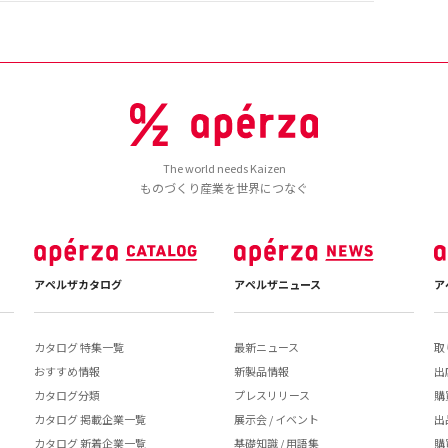
The world needs Kaizen
ものづくり産業を世界につなぐ
アペルザカタログ
アペルザニュース
ア
カタログ 特集一覧
最新ニュース
取
おすすめ情報
新製品情報
出
カタログ分類
プレスリリース
購
カタログ 掲載企業一覧
展示会 / イベント
出
カタログ 新着企業一覧
基礎知識 / 用語集
購