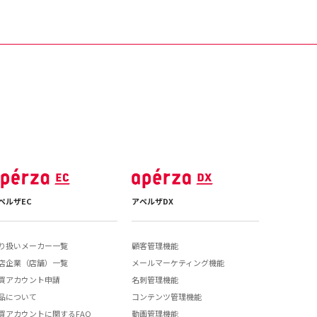
ペルザEC
アペルザDX
り扱いメーカー一覧
顧客管理機能
店企業（店舗）一覧
メールマーケティング機能
買アカウント申請
名刺管理機能
品について
コンテンツ管理機能
買アカウントに関するFAQ
動画管理機能