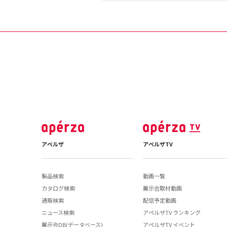
アペルザ
アペルザTV
製品検索
動画一覧
カタログ検索
展示会取材動画
通販検索
配信予定動画
ニュース検索
アペルザTV ランキング
展示会DB(データベース)
アペルザTV イベント