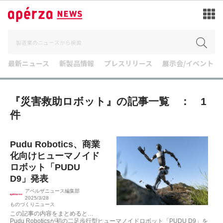
最新ニュース
新製品情報
プレスリリース
展示会/イベント
『災害救助ロボット』の記事一覧 ： 1
件
Pudu Robotics、商業
化向けヒューマノイド
ロボット「PUDU
D9」発表
アペルザニュース編集部
2025/3/28
ものづくりニュース
この記事の内容をまとめると…
Pudu Roboticsが初の二足歩行型ヒューマノイドロボット「PUDU D9」を