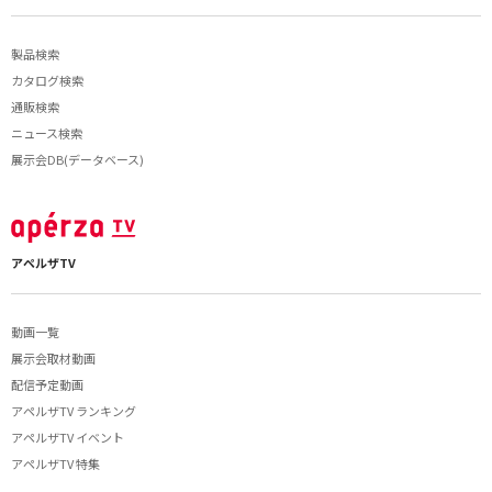
製品検索
カタログ検索
通販検索
ニュース検索
展示会DB(データベース)
アペルザTV
動画一覧
展示会取材動画
配信予定動画
アペルザTV ランキング
アペルザTV イベント
アペルザTV 特集