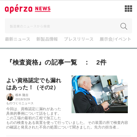
最新ニュース
新製品情報
プレスリリース
展示会/イベント
『検査資格』の記事一覧 ： 2件
よい資格認定でも漏れ
はあった！（その2）
根本 隆吉
2018/3/29
ものづくりニュース
今回は、資格認定に漏れがあった
具体的事例について話をします。
この工場の最初の工程で加工した
ものの検査をある装置を使って行っていました。 その装置の所で検査内容
の確認と発見された不良の処置について聞きました。先方の担当者...