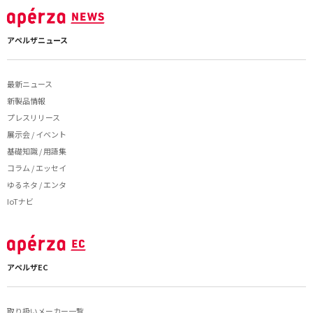
アペルザニュース
最新ニュース
新製品情報
プレスリリース
展示会 / イベント
基礎知識 / 用語集
コラム / エッセイ
ゆるネタ / エンタ
IoTナビ
アペルザEC
取り扱いメーカー一覧