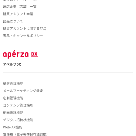
出店企業（店舗）一覧
購買アカウント申請
出品について
購買アカウントに関するFAQ
返品・キャンセルポリシー
アペルザDX
顧客管理機能
メールマーケティング機能
名刺管理機能
コンテンツ管理機能
動画管理機能
デジタル招待状機能
WebFAX機能
電帳箱（電子帳簿保存法対応）