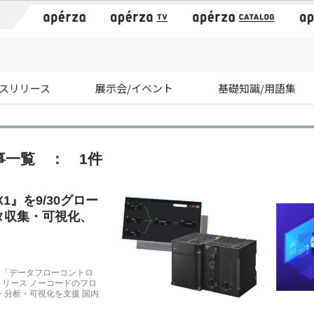
）
スリリース
展示会/イベント
基礎知識/用語集
事一覧 ： 1件
X1』を9/30グロー
タ収集・可視化、
ge「データフローコントロ
リリース ノーコードのフロ
・分析・可視化を支援 国内