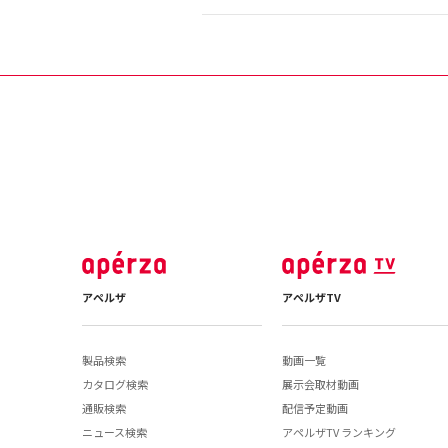
アペルザ
アペルザTV
製品検索
動画一覧
カタログ検索
展示会取材動画
通販検索
配信予定動画
ニュース検索
アペルザTV ランキング