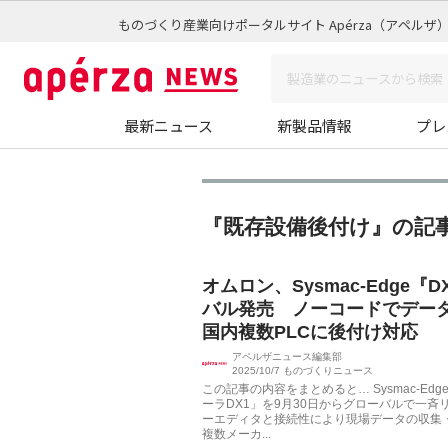
ものづくり産業向けポータルサイト Apérza（アペルザ
最新ニュース
新製品情報
プレ
『既存設備後付け』の記
オムロン、Sysmac‑Edge『D
バル発売 ノーコードでデー
国内複数PLCに後付け対応
アペルザニュース編集部
2025/10/7
ものづくりニュース
この記事の内容をまとめると… Sysmac-Ed
ーラDX1」を9月30日からグローバルで一斉
ーエディタと接続性により現場データの収集
複数メーカ...