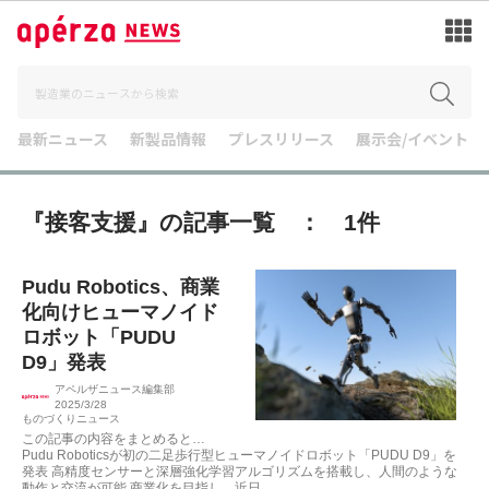
最新ニュース
新製品情報
プレスリリース
展示会/イベント
『接客支援』の記事一覧 ： 1件
Pudu Robotics、商業
化向けヒューマノイド
ロボット「PUDU
D9」発表
アペルザニュース編集部
2025/3/28
ものづくりニュース
この記事の内容をまとめると…
Pudu Roboticsが初の二足歩行型ヒューマノイドロボット「PUDU D9」を
発表 高精度センサーと深層強化学習アルゴリズムを搭載し、人間のような
動作と交流が可能 商業化を目指し、近日...