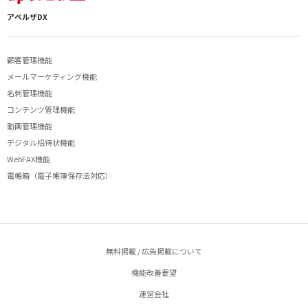
アペルザDX
顧客管理機能
メールマーケティング機能
名刺管理機能
コンテンツ管理機能
動画管理機能
デジタル招待状機能
WebFAX機能
電帳箱（電子帳簿保存法対応）
無料掲載 / 広告掲載について
機能改善要望
運営会社