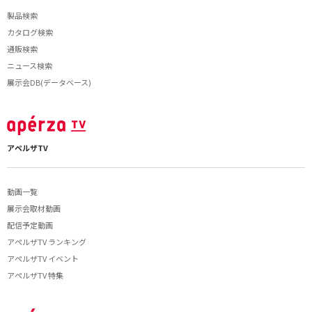
製品検索
カタログ検索
通販検索
ニュース検索
展示会DB(データベース)
アペルザTV
動画一覧
展示会取材動画
配信予定動画
アペルザTV ランキング
アペルザTV イベント
アペルザTV 特集