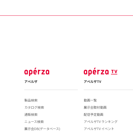
アペルザ
アペルザTV
製品検索
動画一覧
カタログ検索
展示会取材動画
通販検索
配信予定動画
ニュース検索
アペルザTV ランキング
展示会DB(データベース)
アペルザTV イベント