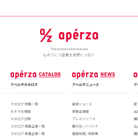
The world needs Kaizen
ものづくり産業を世界につなぐ
アペルザカタログ
アペルザニュース
ア
カタログ 特集一覧
最新ニュース
取
おすすめ情報
新製品情報
出
カタログ分類
プレスリリース
購
カタログ 掲載企業一覧
展示会 / イベント
出
カタログ 新着企業一覧
基礎知識 / 用語集
購