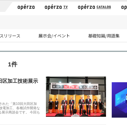
）
スリリース
展示会/イベント
基礎知識/用語集
 1件
田区加工技術展示
催された「第10回大田区加
、放電加工、各種試作開発な
る展示商談会です。 今回も