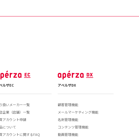
ペルザEC
アペルザDX
り扱いメーカー一覧
顧客管理機能
店企業（店舗）一覧
メールマーケティング機能
買アカウント申請
名刺管理機能
品について
コンテンツ管理機能
買アカウントに関するFAQ
動画管理機能