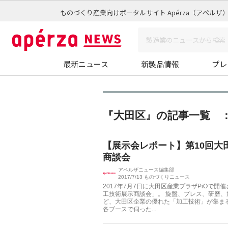
ものづくり産業向けポータルサイト Apérza（アペルザ
最新ニュース
新製品情報
プレ
『大田区』の記事一覧 ：
【展示会レポート】第10回大
商談会
アペルザニュース編集部
2017/7/13
ものづくりニュース
2017年7月7日に大田区産業プラザPiOで開
工技術展示商談会」。 旋盤、プレス、研磨
ど、大田区企業の優れた「加工技術」が集ま
各ブースで伺った...