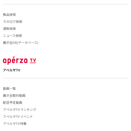
製品検索
カタログ検索
通販検索
ニュース検索
展示会DB(データベース)
アペルザTV
動画一覧
展示会取材動画
配信予定動画
アペルザTV ランキング
アペルザTV イベント
アペルザTV 特集