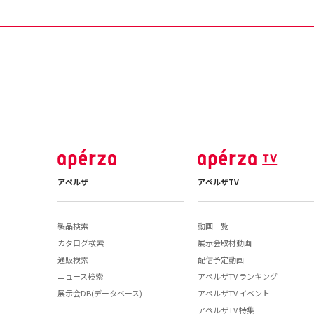
アペルザ
アペルザTV
製品検索
動画一覧
カタログ検索
展示会取材動画
通販検索
配信予定動画
ニュース検索
アペルザTV ランキング
展示会DB(データベース)
アペルザTV イベント
アペルザTV 特集