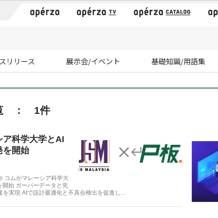
）
スリリース
展示会/イベント
基礎知識/用語集
覧 ： 1件
ア科学大学とAI
発を開始
ットコムがマレーシア科学大
を開始 ガーバーデータと先
実現 AIで設計最適化と不具合検出を促進し...