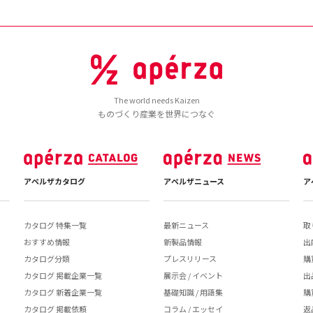
The world needs Kaizen
ものづくり産業を世界につなぐ
アペルザカタログ
アペルザニュース
ア
カタログ 特集一覧
最新ニュース
取
おすすめ情報
新製品情報
出
カタログ分類
プレスリリース
購
カタログ 掲載企業一覧
展示会 / イベント
出
カタログ 新着企業一覧
基礎知識 / 用語集
購
カタログ 掲載依頼
コラム / エッセイ
返