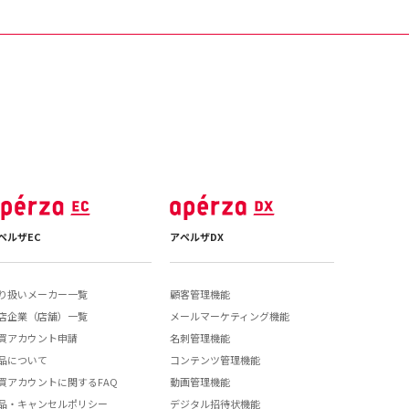
ペルザEC
アペルザDX
り扱いメーカー一覧
顧客管理機能
店企業（店舗）一覧
メールマーケティング機能
買アカウント申請
名刺管理機能
品について
コンテンツ管理機能
買アカウントに関するFAQ
動画管理機能
品・キャンセルポリシー
デジタル招待状機能