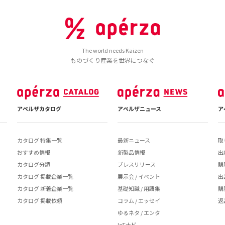
The world needs Kaizen
ものづくり産業を世界につなぐ
アペルザカタログ
アペルザニュース
ア
カタログ 特集一覧
最新ニュース
取
おすすめ情報
新製品情報
出
カタログ分類
プレスリリース
購
カタログ 掲載企業一覧
展示会 / イベント
出
カタログ 新着企業一覧
基礎知識 / 用語集
購
カタログ 掲載依頼
コラム / エッセイ
返
ゆるネタ / エンタ
IoTナビ