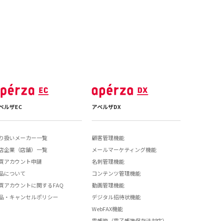
ペルザEC
アペルザDX
り扱いメーカー一覧
顧客管理機能
店企業（店舗）一覧
メールマーケティング機能
買アカウント申請
名刺管理機能
品について
コンテンツ管理機能
買アカウントに関するFAQ
動画管理機能
品・キャンセルポリシー
デジタル招待状機能
WebFAX機能
電帳箱（電子帳簿保存法対応）