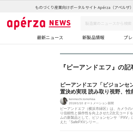
ものづくり産業向けポータルサイト Apérza（アペルザ
最新ニュース
新製品情報
プレ
『ピーアンドエフ』の記
ピーアンドエフ「ビジョンセ
置決め実現 読み取り視野、性
kenmochi.tomohisa
2018/1/10
オートメーション新聞
ピーアンドエフ（横浜市緑区）は、カメラの
り信頼性と操作性を向上させた2次元コード
ムの新製品として、ビジョンセンサ「PXV」
えた「SafePXVシリー...