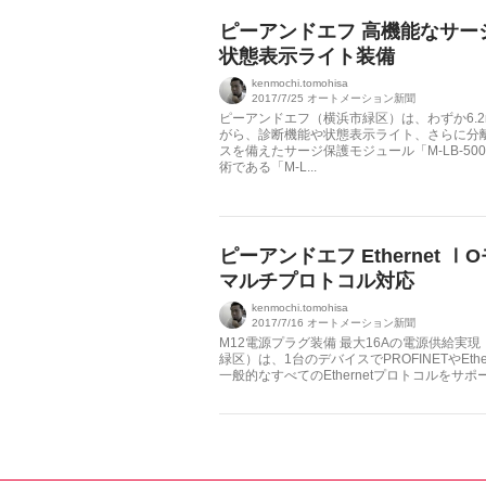
ピーアンドエフ 高機能なサー
状態表示ライト装備
kenmochi.tomohisa
2017/7/25
オートメーション新聞
ピーアンドエフ（横浜市緑区）は、わずか6.
がら、診断機能や状態表示ライト、さらに分
スを備えたサージ保護モジュール「M-LB-50
術である「M-L...
ピーアンドエフ Ethernet 
マルチプロトコル対応
kenmochi.tomohisa
2017/7/16
オートメーション新聞
M12電源プラグ装備 最大16Aの電源供給実
緑区）は、1台のデバイスでPROFINETやEthern
一般的なすべてのEthernetプロトコルをサポート