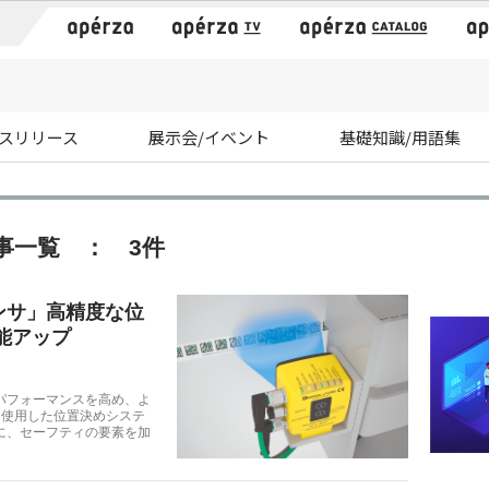
）
スリリース
展示会/イベント
基礎知識/用語集
事一覧 ： 3件
ンサ」高精度な位
能アップ
パフォーマンスを高め、よ
を使用した位置決めシステ
に、セーフティの要素を加