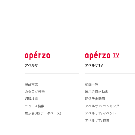
アペルザ
アペルザTV
製品検索
動画一覧
カタログ検索
展示会取材動画
通販検索
配信予定動画
ニュース検索
アペルザTV ランキング
展示会DB(データベース)
アペルザTV イベント
アペルザTV 特集