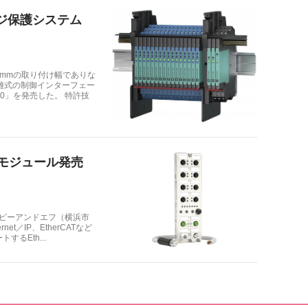
ジ保護システム
2mmの取り付け幅でありな
離式の制御インターフェー
00」を発売した。 特許技
ⅠOモジュール発売
現 ピーアンドエフ（横浜市
et／IP、EtherCATなど
するEth...