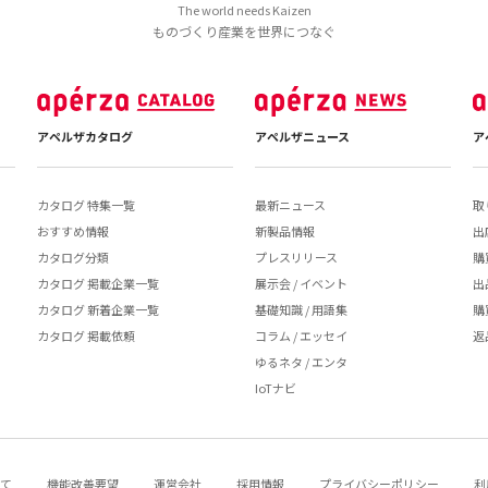
The world needs Kaizen
ものづくり産業を世界につなぐ
アペルザカタログ
アペルザニュース
ア
カタログ 特集一覧
最新ニュース
取
おすすめ情報
新製品情報
出
カタログ分類
プレスリリース
購
カタログ 掲載企業一覧
展示会 / イベント
出
カタログ 新着企業一覧
基礎知識 / 用語集
購
カタログ 掲載依頼
コラム / エッセイ
返
ゆるネタ / エンタ
IoTナビ
いて
機能改善要望
運営会社
採用情報
プライバシーポリシー
利