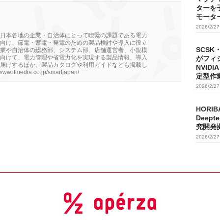
ターを
モータ
2026/2/2
日本各地の企業・自治体にとって喫緊の課題である電力
向け、節電・蓄電・発電のための製品検討や導入に役立
SCSK
業や自治体の総務部、システム部、店舗運営者、小規模
向けて、電力管理や省電力化を実現する製品情報、導入
がフィ
届けするほか、製品カタログや利用ガイドなども掲載し
NVIDI
itmedia.co.jp/smartjapan/
定型作
2026/2/2
HORIB
Deep
究開発
2026/2/2