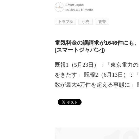
Smart Japan
2016/11/1
IT media
トラブル
小売
改善
電気料金の誤請求が1646件にも
[スマートジャパン])
既報1（5月23日）：「東京電
をきたす」 既報2（6月13日）
数が最大4万件を超える事態に」 