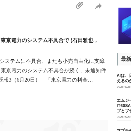
、東京電力のシステム不具合で (石田雅也，
最
力のシステムに不具合、またも小売自由化に支障
：「東京電力のシステム不具合が続く、未通知件
AIは
既報3（6月20日）：「東京電力の料金…
えるの
2026/6/2
エムジ
IT60
プとブ
2026/5/2
マブチ