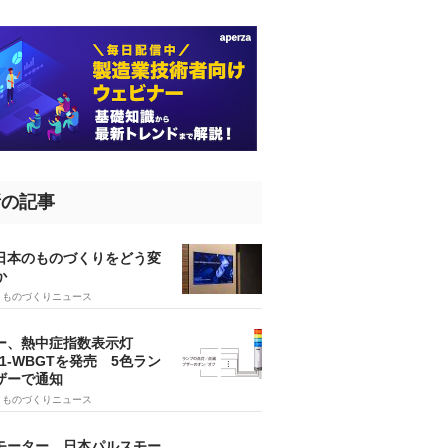
新の記事
、日本のものづくりをどう変
か
5
ものづくりニュース
ー、熱中症指数表示灯
SA1-WBGTを発売 5色ラン
ザーで通知
9
ものづくりニュース
モーター、日本パルスモー