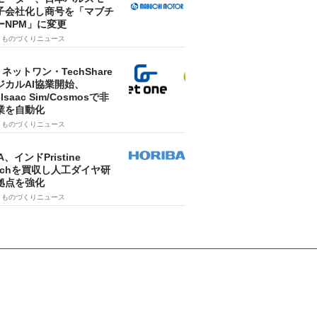
子会社化し商号を「マブチ
ーNPM」に変更
7
ものづくりニュース
・ネットワン・TechShare
ジカルAI協業開始、
A Isaac Sim/Cosmosで非
業を自動化
7
ものづくりニュース
A、インドPristine
techを買収し人工ダイヤ研
拠点を強化
7
ものづくりニュース