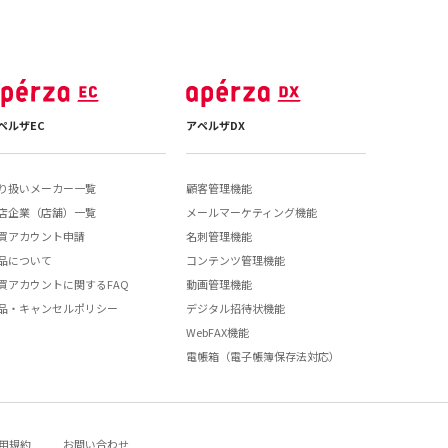
ペルザEC
アペルザDX
り扱いメーカー一覧
顧客管理機能
店企業（店舗）一覧
メールマーケティング機能
買アカウント申請
名刺管理機能
品について
コンテンツ管理機能
買アカウントに関するFAQ
動画管理機能
品・キャンセルポリシー
デジタル招待状機能
WebFAX機能
電帳箱（電子帳簿保存法対応）
用規約
お問い合わせ