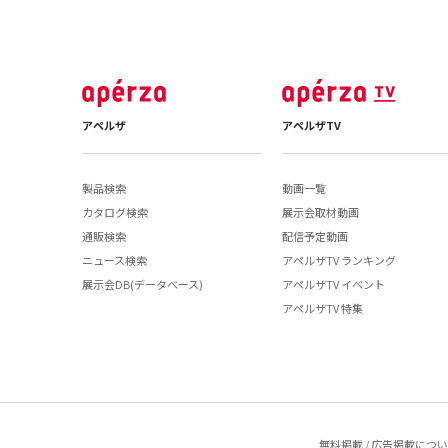
アペルザ
アペルザTV
製品検索
動画一覧
カタログ検索
展示会取材動画
通販検索
配信予定動画
ニュース検索
アペルザTV ランキング
展示会DB(データベース)
アペルザTV イベント
アペルザTV 特集
無料掲載 / 広告掲載につ