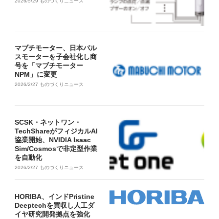
2026/5/29
ものづくりニュース
マブチモーター、日本パル
スモーターを子会社化し商
号を「マブチモーター
NPM」に変更
2026/2/27
ものづくりニュース
SCSK・ネットワン・
TechShareがフィジカルAI
協業開始、NVIDIA Isaac
Sim/Cosmosで非定型作業
を自動化
2026/2/27
ものづくりニュース
HORIBA、インドPristine
Deeptechを買収し人工ダ
イヤ研究開発拠点を強化