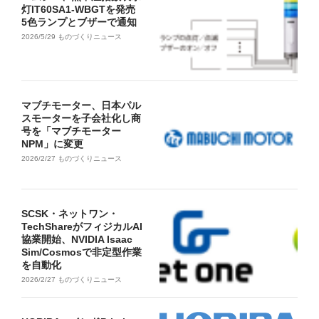
灯IT60SA1-WBGTを発売
5色ランプとブザーで通知
2026/5/29
ものづくりニュース
マブチモーター、日本パル
スモーターを子会社化し商
号を「マブチモーター
NPM」に変更
2026/2/27
ものづくりニュース
SCSK・ネットワン・
TechShareがフィジカルAI
協業開始、NVIDIA Isaac
Sim/Cosmosで非定型作業
を自動化
2026/2/27
ものづくりニュース