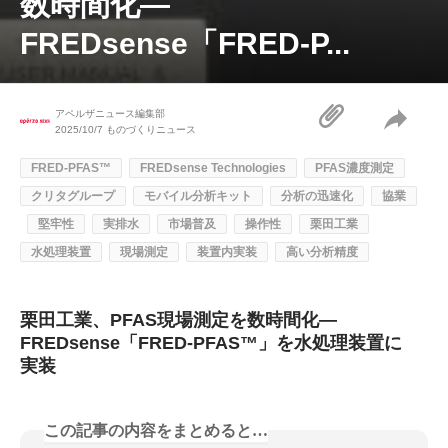
数時間化—
FREDsense「FRED-P...
アペルザニュース編集部
2025/10/7
ものづくりニュース
FRED-PFAS™
FREDsense Technologies
PFAS濃度測定
クリタグループ
モバイル分析キット
分析の迅速化
協業
堅牢性
実排水
市場普及
操作性
栗田工業
水処理装置
現場測定
装置内実装
高い分析精度
栗田工業、PFAS現場測定を数時間化—
FREDsense「FRED-PFAS™」を水処理装置に
実装
この記事の内容をまとめると…