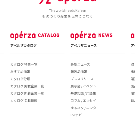
The world needs Kaizen
ものづくり産業を世界につなぐ
アペルザカタログ
アペルザニュース
ア
カタログ 特集一覧
最新ニュース
取
おすすめ情報
新製品情報
出
カタログ分類
プレスリリース
購
カタログ 掲載企業一覧
展示会 / イベント
出
カタログ 新着企業一覧
基礎知識 / 用語集
購
カタログ 掲載依頼
コラム / エッセイ
返
ゆるネタ / エンタ
IoTナビ