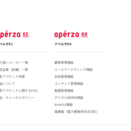
ペルザEC
アペルザDX
り扱いメーカー一覧
顧客管理機能
店企業（店舗）一覧
メールマーケティング機能
買アカウント申請
名刺管理機能
品について
コンテンツ管理機能
買アカウントに関するFAQ
動画管理機能
品・キャンセルポリシー
デジタル招待状機能
WebFAX機能
電帳箱（電子帳簿保存法対応）