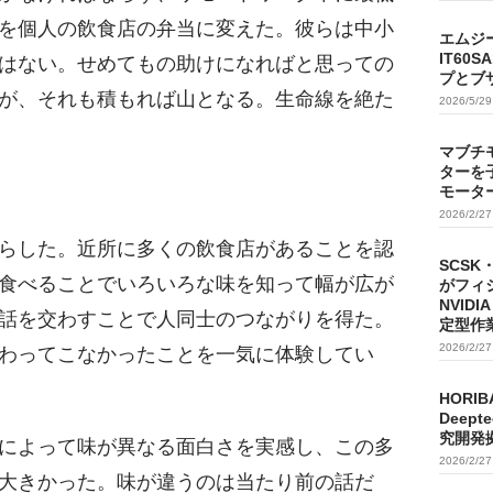
を個人の飲食店の弁当に変えた。彼らは中小
エムジ
IT60
はない。せめてもの助けになればと思っての
プとブ
が、それも積もれば山となる。生命線を絶た
2026/5/2
マブチ
ターを
モータ
2026/2/2
らした。近所に多くの飲食店があることを認
SCSK
食べることでいろいろな味を知って幅が広が
がフィ
NVIDI
話を交わすことで人同士のつながりを得た。
定型作
2026/2/2
わってこなかったことを一気に体験してい
HORIB
Deep
究開発
によって味が異なる面白さを実感し、この多
2026/2/2
大きかった。味が違うのは当たり前の話だ