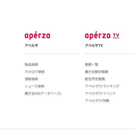
アペルザ
アペルザTV
製品検索
動画一覧
カタログ検索
展示会取材動画
通販検索
配信予定動画
ニュース検索
アペルザTV ランキング
展示会DB(データベース)
アペルザTV イベント
アペルザTV 特集