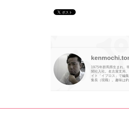
kenmochi.to
1975年群馬県生まれ
聞社入社。名古屋支局、
イト「イプロス」で編集
集長（現職）。趣味は釣