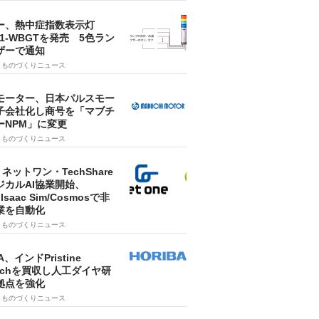
ー、熱中症指数表示灯
SA1-WBGTを発売 5色ラン
ザーで通知
9
ものづくりニュース
モーター、日本パルスモー
子会社化し商号を「マブチ
ーNPM」に変更
7
ものづくりニュース
・ネットワン・TechShare
ジカルAI協業開始、
A Isaac Sim/Cosmosで非
業を自動化
7
ものづくりニュース
A、インドPristine
techを買収し人工ダイヤ研
拠点を強化
7
ものづくりニュース