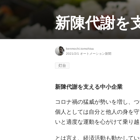
新陳代謝を
kenmochi.tomohisa
2021/2/1
オートメーション新聞
灯台
新陳代謝を支える中小企業
コロナ禍の猛威が勢いを増し、つ
個人としては自分と他人の身を守
いと適度な運動を心がけて乗り越
とは言え、経済活動も動かしてい