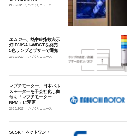
2026/6/25
ものづくりニュース
エムジー、熱中症指数表示
灯IT60SA1-WBGTを発売
5色ランプとブザーで通知
2026/5/29
ものづくりニュース
マブチモーター、日本パル
スモーターを子会社化し商
号を「マブチモーター
NPM」に変更
2026/2/27
ものづくりニュース
SCSK・ネットワン・