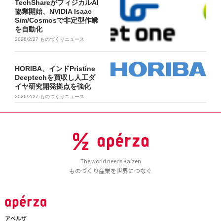
TechShareがフィジカルAI
協業開始、NVIDIA Isaac
Sim/Cosmosで非定型作業
を自動化
2026/2/27
ものづくりニュース
HORIBA、インドPristine
Deeptechを買収し人工ダ
イヤ研究開発拠点を強化
2026/2/27
ものづくりニュース
The world needs Kaizen
ものづくり産業を世界につなぐ
アペルザ