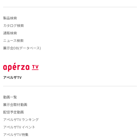
製品検索
カタログ検索
通販検索
ニュース検索
展示会DB(データベース)
アペルザTV
動画一覧
展示会取材動画
配信予定動画
アペルザTV ランキング
アペルザTV イベント
アペルザTV 特集