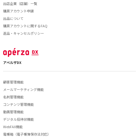
出店企業（店舗）一覧
購買アカウント申請
出品について
購買アカウントに関するFAQ
返品・キャンセルポリシー
アペルザDX
顧客管理機能
メールマーケティング機能
名刺管理機能
コンテンツ管理機能
動画管理機能
デジタル招待状機能
WebFAX機能
電帳箱（電子帳簿保存法対応）