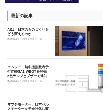
最新の記事
AIは、日本のものづくりを
どう変えるのか
2026/6/25
ものづくりニュース
エムジー、熱中症指数表示
灯IT60SA1-WBGTを発売
5色ランプとブザーで通知
2026/5/29
ものづくりニュース
マブチモーター、日本パル
スモーターを子会社化し商