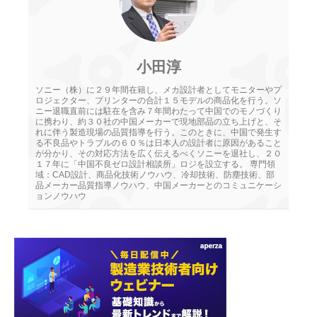
小田淳
ソニー（株）に２９年間在籍し、メカ設計者としてモニターやプ
ロジェクター、プリンターの合計１５モデルの商品化を行う。ソ
ニー退職直前には駐在を含み７年間わたって中国でのモノづくり
に携わり、約３０社の中国メーカーで現地部品の立ち上げと、そ
れに伴う製造現場の品質指導を行う。このときに、中国で発生す
る不良品やトラブルの６０％は日本人の設計者に原因があること
が分かり、その対応方法を広く伝えるべくソニーを退社し、２０
１７年に「中国不良ゼロ設計相談所」ロジを設立する。 専門領
域：CAD設計、商品化技術ノウハウ、冷却技術、防塵技術、部
品メーカー品質指導ノウハウ、中国メーカーとのコミュニケーシ
ョンノウハウ