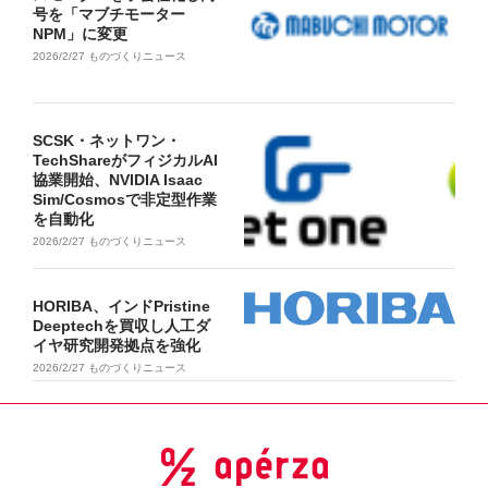
号を「マブチモーター
NPM」に変更
2026/2/27
ものづくりニュース
SCSK・ネットワン・
TechShareがフィジカルAI
協業開始、NVIDIA Isaac
Sim/Cosmosで非定型作業
を自動化
2026/2/27
ものづくりニュース
HORIBA、インドPristine
Deeptechを買収し人工ダ
イヤ研究開発拠点を強化
2026/2/27
ものづくりニュース