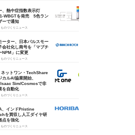
ー、熱中症指数表示灯
SA1-WBGTを発売 5色ラン
ザーで通知
9
ものづくりニュース
モーター、日本パルスモー
子会社化し商号を「マブチ
ーNPM」に変更
7
ものづくりニュース
・ネットワン・TechShare
ジカルAI協業開始、
A Isaac Sim/Cosmosで非
業を自動化
7
ものづくりニュース
A、インドPristine
techを買収し人工ダイヤ研
拠点を強化
7
ものづくりニュース