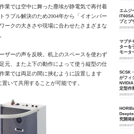
作業では空中に舞った塵埃が静電気で再付着
エムジ
トラブル解決のため2004年から「イオンパー
IT60
プとブ
ワークの大きさや現場に合わせたさまざまな
2026/5/2
。
マブチ
ターを
モータ
ーザーの声を反映。机上のスペースを使わず
2026/2/2
足元、また上下の動作によって使う縦型の仕
SCSK
作業では両足の間に挟むように設置します
がフィ
に置いて共用することが可能です。
NVIDI
定型作
2026/2/2
HORIB
Deep
究開発
2026/2/2