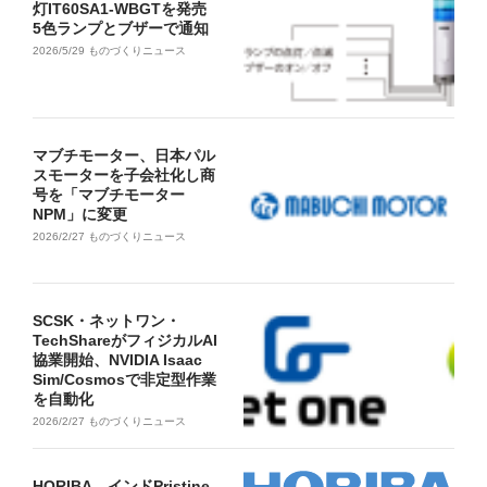
灯IT60SA1-WBGTを発売
5色ランプとブザーで通知
2026/5/29
ものづくりニュース
マブチモーター、日本パル
スモーターを子会社化し商
号を「マブチモーター
NPM」に変更
2026/2/27
ものづくりニュース
SCSK・ネットワン・
TechShareがフィジカルAI
協業開始、NVIDIA Isaac
Sim/Cosmosで非定型作業
を自動化
2026/2/27
ものづくりニュース
HORIBA、インドPristine