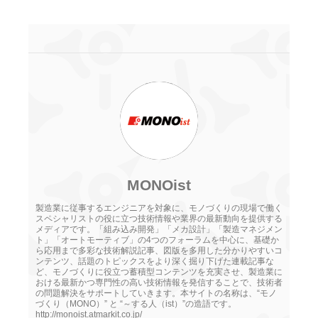
MONOist
製造業に従事するエンジニアを対象に、モノづくりの現場で働く
スペシャリストの役に立つ技術情報や業界の最新動向を提供する
メディアです。「組み込み開発」「メカ設計」「製造マネジメン
ト」「オートモーティブ」の4つのフォーラムを中心に、基礎か
ら応用まで多彩な技術解説記事、図版を多用した分かりやすいコ
ンテンツ、話題のトピックスをより深く掘り下げた連載記事な
ど、モノづくりに役立つ蓄積型コンテンツを充実させ、製造業に
おける最新かつ専門性の高い技術情報を発信することで、技術者
の問題解決をサポートしていきます。本サイトの名称は、“モノ
づくり（MONO）” と “～する人（ist）”の造語です。
http://monoist.atmarkit.co.jp/