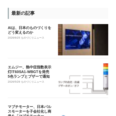
最新の記事
AIは、日本のものづくりを
どう変えるのか
2026/6/25
ものづくりニュース
エムジー、熱中症指数表示
灯IT60SA1-WBGTを発売
5色ランプとブザーで通知
2026/5/29
ものづくりニュース
マブチモーター、日本パル
スモーターを子会社化し商
号を「マブチモーター