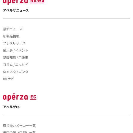
アペルザニュース
最新ニュース
新製品情報
プレスリリース
展示会 / イベント
基礎知識 / 用語集
コラム / エッセイ
ゆるネタ / エンタ
IoTナビ
アペルザEC
取り扱いメーカー一覧
出店企業（店舗）一覧